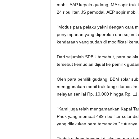
mobil, AAP kepala gudang, MA sopir truk ta
24 ribu liter, JS pemodal, AEP sopir mobil,
“Modus para pelaku yakni dengan cara m
penyimpanan yang diperoleh dari sejum
kendaraan yang sudah di modifikasi kemu
Dari sejumlah SPBU tersebut, para pelaku 
tersebut kemudian dijual ke pemilik gudan
Oleh para pemilik gudang, BBM solar subs
menggunakan mobil truk tangki kapasitas 2
nelayan senilai Rp. 10.000 hingga Rp. 11.
“Kami juga telah mengamankan Kapal Ta
Priok yang memuat 499 ribu liter solar d
yang dilakukan para tersangka,” tuturnya.
Tindak pidana tersebut dilakukan para te