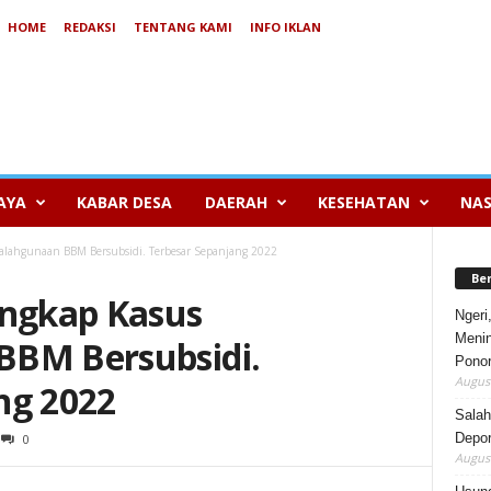
HOME
REDAKSI
TENTANG KAMI
INFO IKLAN
AYA
KABAR DESA
DAERAH
KESEHATAN
NAS
yalahgunaan BBM Bersubsidi. Terbesar Sepanjang 2022
Be
Ungkap Kasus
Ngeri
Menin
BBM Bersubsidi.
Pono
August
ng 2022
Salah
Depor
0
August