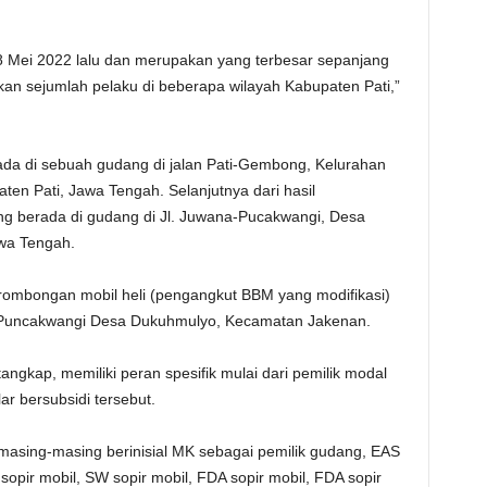
18 Mei 2022 lalu dan merupakan yang terbesar sepanjang
n sejumlah pelaku di beberapa wilayah Kabupaten Pati,”
ada di sebuah gudang di jalan Pati-Gembong, Kelurahan
en Pati, Jawa Tengah. Selanjutnya dari hasil
 berada di gudang di Jl. Juwana-Pucakwangi, Desa
awa Tengah.
ombongan mobil heli (pengangkut BBM yang modifikasi)
a Puncakwangi Desa Dukuhmulyo, Kecamatan Jakenan.
ngkap, memiliki peran spesifik mulai dari pemilik modal
r bersubsidi tersebut.
asing-masing berinisial MK sebagai pemilik gudang, EAS
sopir mobil, SW sopir mobil, FDA sopir mobil, FDA sopir