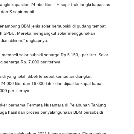
ngki kapasitas 24 ribu liter, TH sopir truk tangki kapasitas
 dan S sopir mobil.
enampung BBM jenis solar bersubsidi di gudang tempat
lah SPBU. Mereka mengangkut solar menggunakan
dian dikirim,” ungkapnya.
membeli solar subsidi seharga Rp.5.150,- per liter. Solar
g seharga Rp. 7.000 perliternya.
idi yang telah dibeli tersebut kemudian diangkut
4.000 liter dan 16.000 Liter dan dijual ke kapal-kapal
000 per liternya.
nker bernama Permata Nusantara di Pelabuhan Tanjung
iduga hasil dari proses penyalahgunaan BBM bersubsidi
rsangka sejak tahun 2021 hingga sekarang. Diperkirakan