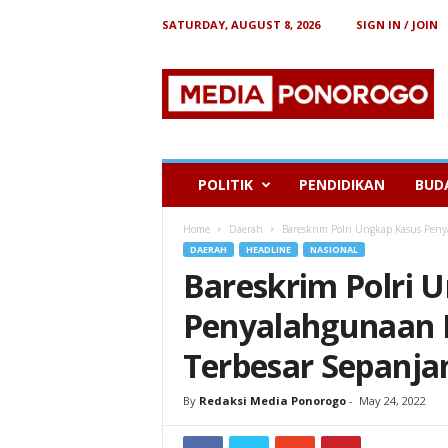
SATURDAY, AUGUST 8, 2026
SIGN IN / JOIN
B
e
r
i
t
a
P
POLITIK
PENDIDIKAN
BUD
o
n
Home
Daerah
Bareskrim Polri Ungkap Kasus Pen
o
DAERAH
HEADLINE
NASIONAL
r
Bareskrim Polri 
o
g
Penyalahgunaan 
o
Terbesar Sepanja
By
Redaksi Media Ponorogo
-
May 24, 2022