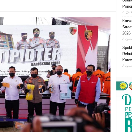
Usung
Ponor
August
Karya
Stree
2026
August
Spekt
Rebut
Karaw
August