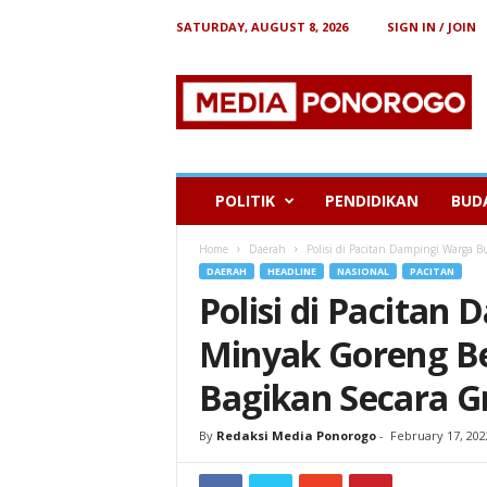
SATURDAY, AUGUST 8, 2026
SIGN IN / JOIN
B
e
r
i
t
a
P
POLITIK
PENDIDIKAN
BUD
o
n
Home
Daerah
Polisi di Pacitan Dampingi Warga 
o
DAERAH
HEADLINE
NASIONAL
PACITAN
r
Polisi di Pacitan
o
g
Minyak Goreng B
o
Bagikan Secara Gr
By
Redaksi Media Ponorogo
-
February 17, 202