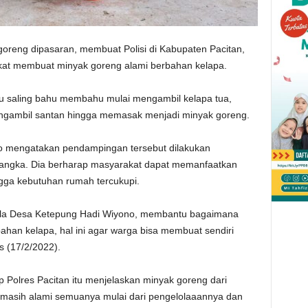
oreng dipasaran, membuat Polisi di Kabupaten Pacitan,
kat membuat minyak goreng alami berbahan kelapa.
tu saling bahu membahu mulai mengambil kelapa tua,
gambil santan hingga memasak menjadi minyak goreng.
no mengatakan pendampingan tersebut dilakukan
 langka. Dia berharap masyarakat dapat memanfaatkan
gga kebutuhan rumah tercukupi.
pala Desa Ketepung Hadi Wiyono, membantu bagaimana
an kelapa, hal ini agar warga bisa membuat sendiri
s (17/2/2022).
 Polres Pacitan itu menjelaskan minyak goreng dari
ab masih alami semuanya mulai dari pengelolaaannya dan