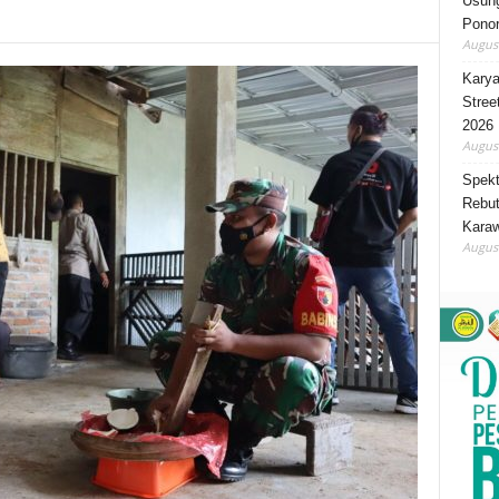
Usung
Ponor
August
Karya
Stree
2026
August
Spekt
Rebut
Karaw
August