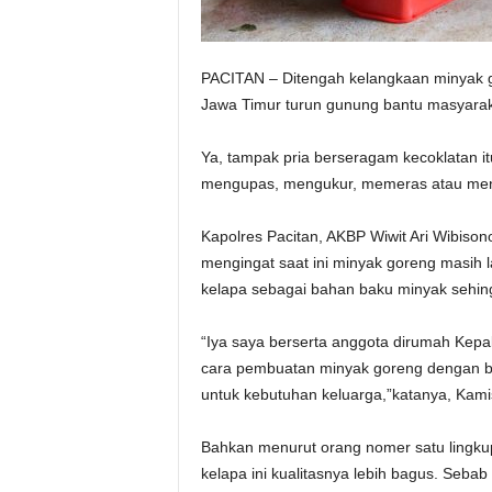
PACITAN – Ditengah kelangkaan minyak g
Jawa Timur turun gunung bantu masyara
Ya, tampak pria berseragam kecoklatan i
mengupas, mengukur, memeras atau men
Kapolres Pacitan, AKBP Wiwit Ari Wibiso
mengingat saat ini minyak goreng masih
kelapa sebagai bahan baku minyak sehin
“Iya saya berserta anggota dirumah Ke
cara pembuatan minyak goreng dengan bah
untuk kebutuhan keluarga,”katanya, Kami
Bahkan menurut orang nomer satu lingkup
kelapa ini kualitasnya lebih bagus. Seb