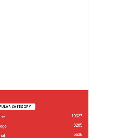
PULAR CATEGORY
10627
ine
8285
ogo
6639
nal