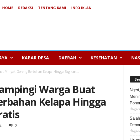
HOME
REDAKSI
TENTANG KAMI
INFO IKLAN
AYA
KABAR DESA
DAERAH
KESEHATAN
NAS
Buat Minyak Goreng Berbahan Kelapa Hingga Bagikan...
Be
 Dampingi Warga Buat
Ngeri
Menin
erbahan Kelapa Hingga
Pono
August
atis
Salah
Depor
2
0
August