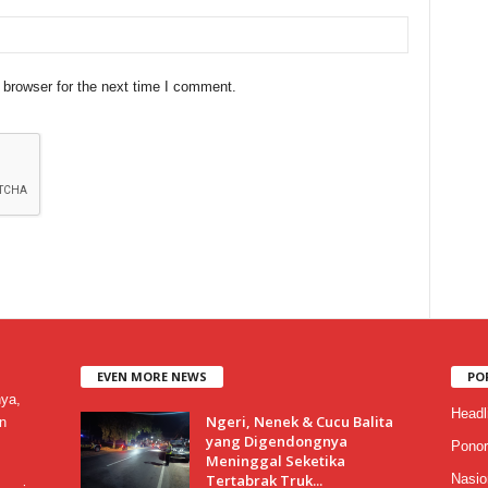
 browser for the next time I comment.
EVEN MORE NEWS
PO
nya,
Headl
Ngeri, Nenek & Cucu Balita
n
yang Digendongnya
Ponor
Meninggal Seketika
Tertabrak Truk...
Nasio