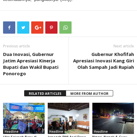
Previous article
Next article
Dua Inovasi, Gubernur
Gubernur Khofifah
Jatim Apresiasi Kinerja
Apresiasi Inovasi Kang Giri
Bupati dan Wakil Bupati
Olah Sampah Jadi Rupiah
Ponorogo
RELATED ARTICLES
MORE FROM AUTHOR
Headline
Headline
Headline
Ukir Sejarah Baru di
Jenazah PMI Asal Desa
Ngeri, Nenek & Cucu