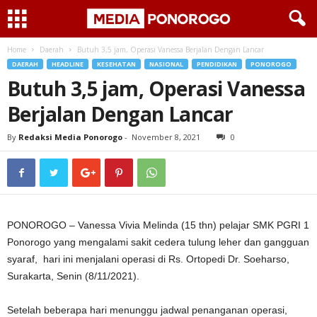
Home
Daerah
Butuh 3,5 jam, Operasi Vanessa Berjalan Dengan Lancar
DAERAH
HEADLINE
KESEHATAN
NASIONAL
PENDIDIKAN
PONOROGO
Butuh 3,5 jam, Operasi Vanessa
Berjalan Dengan Lancar
By
Redaksi Media Ponorogo
-
November 8, 2021
0
PONOROGO – Vanessa Vivia Melinda (15 thn) pelajar SMK PGRI 1
Ponorogo yang mengalami sakit cedera tulung leher dan gangguan
syaraf, hari ini menjalani operasi di Rs. Ortopedi Dr. Soeharso,
Surakarta, Senin (8/11/2021).
Setelah beberapa hari menunggu jadwal penanganan operasi,