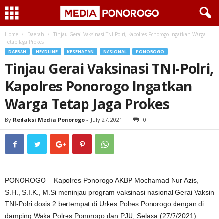
Home
Daerah
Tinjau Gerai Vaksinasi TNI-Polri, Kapolres Ponorogo Ingatkan Warga
Tetap Jaga Prokes
DAERAH
HEADLINE
KESEHATAN
NASIONAL
PONOROGO
Tinjau Gerai Vaksinasi TNI-Polri,
Kapolres Ponorogo Ingatkan
Warga Tetap Jaga Prokes
By
Redaksi Media Ponorogo
-
July 27, 2021
0
PONOROGO – Kapolres Ponorogo AKBP Mochamad Nur Azis,
S.H., S.I.K., M.Si meninjau program vaksinasi nasional Gerai Vaksin
TNI-Polri dosis 2 bertempat di Urkes Polres Ponorogo dengan di
damping Waka Polres Ponorogo dan PJU, Selasa (27/7/2021).