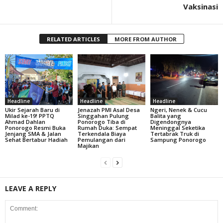
Vaksinasi
RELATED ARTICLES
MORE FROM AUTHOR
Headline
Headline
Headline
Ukir Sejarah Baru di
Jenazah PMI Asal Desa
Ngeri, Nenek & Cucu
Milad ke-19! PPTQ
Singgahan Pulung
Balita yang
Ahmad Dahlan
Ponorogo Tiba di
Digendongnya
Ponorogo Resmi Buka
Rumah Duka: Sempat
Meninggal Seketika
Jenjang SMA & Jalan
Terkendala Biaya
Tertabrak Truk di
Sehat Bertabur Hadiah
Pemulangan dari
Sampung Ponorogo
Majikan
LEAVE A REPLY