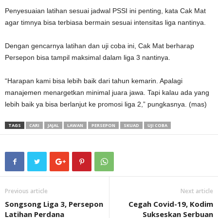
Penyesuaian latihan sesuai jadwal PSSI ini penting, kata Cak Mat
agar timnya bisa terbiasa bermain sesuai intensitas liga nantinya.
Dengan gencarnya latihan dan uji coba ini, Cak Mat berharap
Persepon bisa tampil maksimal dalam liga 3 nantinya.
“Harapan kami bisa lebih baik dari tahun kemarin. Apalagi
manajemen menargetkan minimal juara jawa. Tapi kalau ada yang
lebih baik ya bisa berlanjut ke promosi liga 2,” pungkasnya. (mas)
TAGS
CARI
JAJAL
LAWAN
PERSEPON
SKUAD
UJI COBA
Previous article
Next article
Songsong Liga 3, Persepon
Cegah Covid-19, Kodim
Latihan Perdana
Sukseskan Serbuan