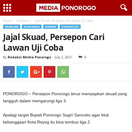
Home
Headline
Jajal Skuad, Persepon Cari Lawan Uji Coba
HEADLINE
OLAH RAGA
DAERAH
PONOROGO
Jajal Skuad, Persepon Cari
Lawan Uji Coba
By
Redaksi Media Ponorogo
-
July 2, 2021
0
PONOROGO – Persepon Ponorogo terus menyiapkan skuad yang
tangguh dalam mengarungi liga 3.
Apalagi target Bupati Ponorogo Sugiri Sancoko agar klub
kebanggaan Kota Reyog itu bisa tembus liga 2.