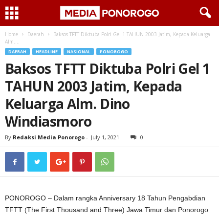
Home
Daerah
Baksos TFTT Diktuba Polri Gel 1 TAHUN 2003 Jatim, Kepada Keluarga
Alm....
DAERAH
HEADLINE
NASIONAL
PONOROGO
Baksos TFTT Diktuba Polri Gel 1
TAHUN 2003 Jatim, Kepada
Keluarga Alm. Dino
Windiasmoro
By
Redaksi Media Ponorogo
-
July 1, 2021
0
PONOROGO – Dalam rangka Anniversary 18 Tahun Pengabdian
TFTT (The First Thousand and Three) Jawa Timur dan Ponorogo