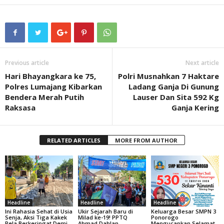
Previous article
Next article
Hari Bhayangkara ke 75,
Polri Musnahkan 7 Haktare
Polres Lumajang Kibarkan
Ladang Ganja Di Gunung
Bendera Merah Putih
Lauser Dan Sita 592 Kg
Raksasa
Ganja Kering
RELATED ARTICLES
MORE FROM AUTHOR
Headline
Headline
Headline
Ini Rahasia Sehat di Usia
Ukir Sejarah Baru di
Keluarga Besar SMPN 3
Senja, Aksi Tiga Kakek
Milad ke-19! PPTQ
Ponorogo
Rela Berkeringat Demi
Ahmad Dahlan
Mengucapkan Selamat