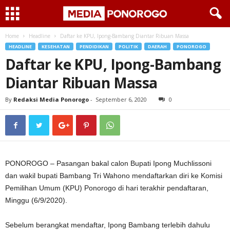
Home
Headline
Daftar ke KPU, Ipong-Bambang Diantar Ribuan Massa
HEADLINE
KESEHATAN
PENDIDIKAN
POLITIK
DAERAH
PONOROGO
Daftar ke KPU, Ipong-Bambang
Diantar Ribuan Massa
By
Redaksi Media Ponorogo
-
September 6, 2020
0
PONOROGO – Pasangan bakal calon Bupati Ipong Muchlissoni
dan wakil bupati Bambang Tri Wahono mendaftarkan diri ke Komisi
Pemilihan Umum (KPU) Ponorogo di hari terakhir pendaftaran,
Minggu (6/9/2020).
Sebelum berangkat mendaftar, Ipong Bambang terlebih dahulu