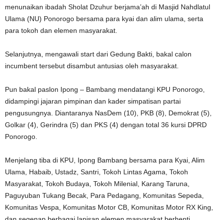
menunaikan ibadah Sholat Dzuhur berjama’ah di Masjid Nahdlatul
Ulama (NU) Ponorogo bersama para kyai dan alim ulama, serta
para tokoh dan elemen masyarakat.
Selanjutnya, mengawali start dari Gedung Bakti, bakal calon
incumbent tersebut disambut antusias oleh masyarakat.
Pun bakal paslon Ipong – Bambang mendatangi KPU Ponorogo,
didampingi jajaran pimpinan dan kader simpatisan partai
pengusungnya. Diantaranya NasDem (10), PKB (8), Demokrat (5),
Golkar (4), Gerindra (5) dan PKS (4) dengan total 36 kursi DPRD
Ponorogo.
Menjelang tiba di KPU, Ipong Bambang bersama para Kyai, Alim
Ulama, Habaib, Ustadz, Santri, Tokoh Lintas Agama, Tokoh
Masyarakat, Tokoh Budaya, Tokoh Milenial, Karang Taruna,
Paguyuban Tukang Becak, Para Pedagang, Komunitas Sepeda,
Komunitas Vespa, Komunitas Motor CB, Komunitas Motor RX King,
dan segenap berbagai lapisan elemen masyarakat berhenti