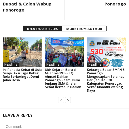
Bupati & Calon Wabup
Ponorogo
Ponorogo
RELATED ARTICLES
MORE FROM AUTHOR
Headline
Headline
Headline
Ini Rahasia Sehat di Usia
Ukir Sejarah Baru di
Keluarga Besar SMPN 3
Senja, Aksi Tiga Kakek
Milad ke-19! PPTQ
Ponorogo
Rela Berkeringat Demi
Ahmad Dahlan
Mengucapkan Selamat
Jalan Desa
Ponorogo Resmi Buka
Hari Jadi Ke-530
Jenjang SMA & Jalan
Kabupaten Ponorogo:
Sehat Bertabur Hadiah
Sekar Kinanthi Wening
Daya
LEAVE A REPLY