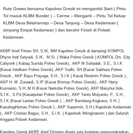
Rute Gowes bersama Kapolres Gresik ini mengambil Start ( Pintu
Tol masuk KLBM Bunder ) – Cerme – Menganti – Pintu Tol Keluar
KLBM Desa Belahanrejo – Desa Tanjung – Desa Kedamean (
simpang Empat Kedamean ) dan berahir Finish di Polsek
Kedamean.
AKBP Arief Fitrian SH, S.IK, MM Kapolres Gresik di dampingi KOMPOL
Dhyno Indr Setyadi, S.IK., M.Si. ( Waka Polres Gresik ).KOMPOL Drs. Edy
Cahyonk ( Kabag Sumda Polres Gresik)., AKP M Suhadak, S.E., S.I.K
(Kasat Intelkam Polres Gresik).,AKP Yudhi, SH (Kasat Sabhara Polres
Gresik., AKP Bayu Prayuga, S.H., S.I.K ( Kasat Reskrim Polres Gresik ).,
AKP H. M. Zunaedi, S.IP (Kasat Binmas Polres Gresik)., AKP Herry
Kusnanto, S.H.,M.H (Kasat Narkoba Polres Gresik).,AKP Masyhur Ade,
S.I.K., S.Pd (Kasatpolair Polres Gresik)., AKP Yanto Mulyanto, P., S.H.,
S.I.K (Kasat Lantas Polres Gresik ) ., AKP Bambang Angkasa, S.H. (
KasubagHumas Polres Gresik )., AKP Suparmin, S.H ( Kapolsek Kedamean
)., AKP Cristian Bagus, S.H., S.I.K. ( Kapolsek Wringinanom ) dan Seluruh
Anggota Polsek Kedamean.
Kapolres Gresik AKBP. Arief Fitrianto disela sela kegiatan mengungkapkan,