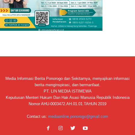
Media Informasi Berita Ponorogo dan Sekitarnya, menyajikan informasi
berita menginspirasi, dan bermanfaat.
PT. LIN MEDIA ISTIMEWA
Keputusan Menteri Hukum Dan Hak Asasi Manusia Republik Indonesia
Nomor AHU-0003472.AH.01.01.TAHUN 2019
Contact us:
mediaonline.ponorogo@gmail.com