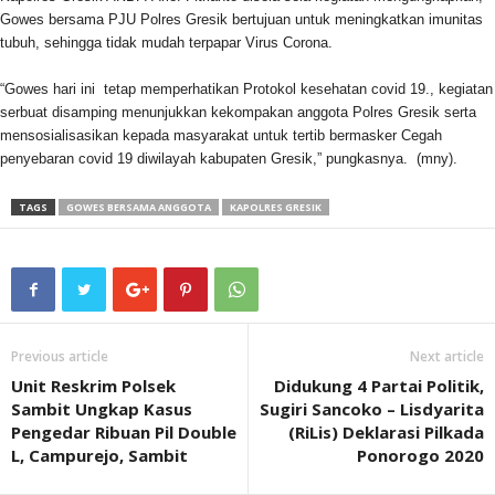
Gowes bersama PJU Polres Gresik bertujuan untuk meningkatkan imunitas
tubuh, sehingga tidak mudah terpapar Virus Corona.
“Gowes hari ini tetap memperhatikan Protokol kesehatan covid 19., kegiatan
serbuat disamping menunjukkan kekompakan anggota Polres Gresik serta
mensosialisasikan kepada masyarakat untuk tertib bermasker Cegah
penyebaran covid 19 diwilayah kabupaten Gresik,” pungkasnya. (mny).
TAGS
GOWES BERSAMA ANGGOTA
KAPOLRES GRESIK
Previous article
Next article
Unit Reskrim Polsek
Didukung 4 Partai Politik,
Sambit Ungkap Kasus
Sugiri Sancoko – Lisdyarita
Pengedar Ribuan Pil Double
(RiLis) Deklarasi Pilkada
L, Campurejo, Sambit
Ponorogo 2020