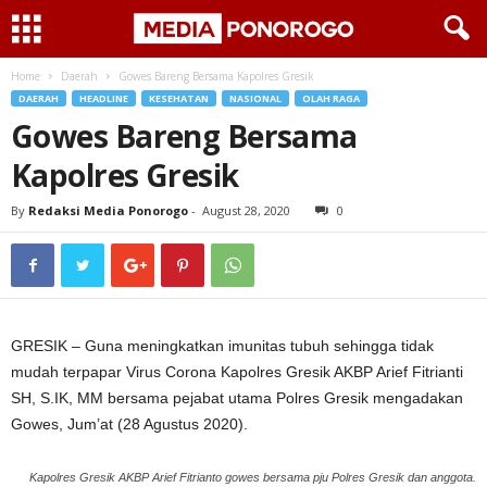
Home
Daerah
Gowes Bareng Bersama Kapolres Gresik
DAERAH
HEADLINE
KESEHATAN
NASIONAL
OLAH RAGA
Gowes Bareng Bersama
Kapolres Gresik
By
Redaksi Media Ponorogo
-
August 28, 2020
0
GRESIK – Guna meningkatkan imunitas tubuh sehingga tidak
mudah terpapar Virus Corona Kapolres Gresik AKBP Arief Fitrianti
SH, S.IK, MM bersama pejabat utama Polres Gresik mengadakan
Gowes, Jum’at (28 Agustus 2020).
Kapolres Gresik AKBP Arief Fitrianto gowes bersama pju Polres Gresik dan anggota.