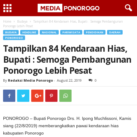
Home
Budaya
Tampilkan 84 Kendaraan Hias, Bupati : Semoga Pembangunan
Ponorogo Lebih Pesat
BUDAYA
HEADLINE
NASIONAL
PARIWISATA
PENDIDIKAN
DAERAH
PONOROGO
Tampilkan 84 Kendaraan Hias,
Bupati : Semoga Pembangunan
Ponorogo Lebih Pesat
By
Redaksi Media Ponorogo
-
August 22, 2019
0
PONOROGO – Bupati Ponorogo Drs. H. Ipong Muchlissoni, Kamis
siang (22/8/2019) memberangkatkan pawai kendaraan hias
kabupaten Ponorogo