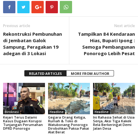
Previous article
Next article
Rekontruksi Pembunuhan
Tampilkan 84 Kendaraan
di Jembatan Galok
Hias, Bupati Ipong :
Sampung, Peragakan 19
Semoga Pembangunan
adegan di 3 Lokasi
Ponorogo Lebih Pesat
RELATED ARTICLES
MORE FROM AUTHOR
Birokrasi
Headline
Headline
Kejari Terus Dalami
Gegara Orang Ketiga,
Ini Rahasia Sehat di Usia
Kasus Dugaan Korupsi
Rumah & Toko di
Senja, Aksi Tiga Kakek
Tunjangan Perumahan
Watubonang Ponorogo
Rela Berkeringat Demi
DPRD Ponorogo
Dirobohkan Paksa Pakai
Jalan Desa
Alat Berat