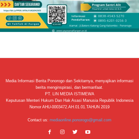
Media Informasi Berita Ponorogo dan Sekitarnya, menyajikan informasi
berita menginspirasi, dan bermanfaat.
PT. LIN MEDIA ISTIMEWA
Keputusan Menteri Hukum Dan Hak Asasi Manusia Republik Indonesia
Nomor AHU-0003472.AH.01.01.TAHUN 2019
Contact us:
mediaonline.ponorogo@gmail.com