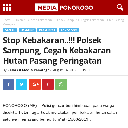
Home
Daerah
Stop Kebakaran..!!! Polsek Sampung, Cegah Kebakaran Hutan Pasang
Peringatan
DAERAH
HEADLINE
KABAR DESA
PONOROGO
Stop Kebakaran..!!! Polsek
Sampung, Cegah Kebakaran
Hutan Pasang Peringatan
By
Redaksi Media Ponorogo
-
August 16, 2019
0
PONOROGO (MP) – Polisi gencar beri himbauan pada warga
disekitar hutan, agar tidak melakukan pembakaran hutan salah
satunya memasang bener, Jum’ at (15/08/2019).