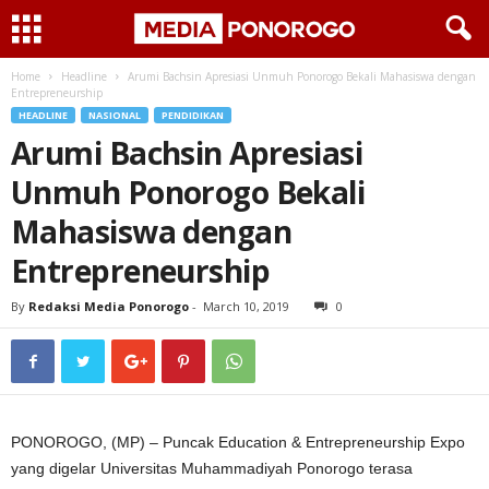
Home
Headline
Arumi Bachsin Apresiasi Unmuh Ponorogo Bekali Mahasiswa dengan
Entrepreneurship
HEADLINE
NASIONAL
PENDIDIKAN
Arumi Bachsin Apresiasi
Unmuh Ponorogo Bekali
Mahasiswa dengan
Entrepreneurship
By
Redaksi Media Ponorogo
-
March 10, 2019
0
PONOROGO, (MP) – Puncak Education & Entrepreneurship Expo
yang digelar Universitas Muhammadiyah Ponorogo terasa