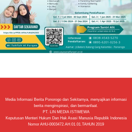
Media Informasi Berita Ponorogo dan Sekitarnya, menyajikan informasi
berita menginspirasi, dan bermanfaat.
PT. LIN MEDIA ISTIMEWA
Keputusan Menteri Hukum Dan Hak Asasi Manusia Republik Indonesia
Nomor AHU-0003472.AH.01.01.TAHUN 2019