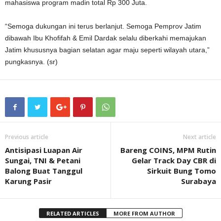
mahasiswa program madin total Rp 300 Juta.
“Semoga dukungan ini terus berlanjut. Semoga Pemprov Jatim
dibawah Ibu Khofifah & Emil Dardak selalu diberkahi memajukan
Jatim khususnya bagian selatan agar maju seperti wilayah utara,”
pungkasnya. (sr)
Previous article
Next article
Antisipasi Luapan Air
Bareng COINS, MPM Rutin
Sungai, TNI & Petani
Gelar Track Day CBR di
Balong Buat Tanggul
Sirkuit Bung Tomo
Karung Pasir
Surabaya
RELATED ARTICLES
MORE FROM AUTHOR