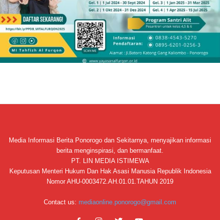
Media Informasi Berita Ponorogo dan Sekitarnya, menyajikan informasi
berita menginspirasi, dan bermanfaat.
PT. LIN MEDIA ISTIMEWA
Keputusan Menteri Hukum Dan Hak Asasi Manusia Republik Indonesia
Nomor AHU-0003472.AH.01.01.TAHUN 2019
Contact us:
mediaonline.ponorogo@gmail.com