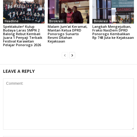
Headline
Birokrasi
Birokrasi
Spektakuler! Kulup
Malam Jum’at Keramat,
Langkah Mengejutkan,
Budaya Laras SMPN 2
Mantan Ketua DPRD
Fraksi NasDem DPRD
Balong Rebut Kembali
Ponorogo Sunarto
Ponorogo Kembalikan
Juara 1 Penyaji Terbaik
Resmi Ditahan
Rp 748 Juta ke Kejaksaan
Festival Karawitan
Kejaksaan
Pelajar Ponorogo 2026
LEAVE A REPLY