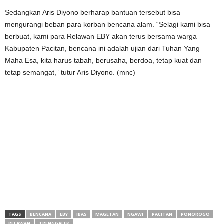
Sedangkan Aris Diyono berharap bantuan tersebut bisa
mengurangi beban para korban bencana alam. “Selagi kami bisa
berbuat, kami para Relawan EBY akan terus bersama warga
Kabupaten Pacitan, bencana ini adalah ujian dari Tuhan Yang
Maha Esa, kita harus tabah, berusaha, berdoa, tetap kuat dan
tetap semangat,” tutur Aris Diyono. (mnc)
TAGS
BENCANA
EBY
IBAS
MAGETAN
NGAWI
PACITAN
PONOROGO
RELAWAN
TRENGGALEK