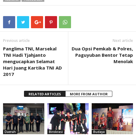
Previous article
Next article
Panglima TNI, Marsekal
Dua Opsi Pemkab & Polres,
TNI Hadi Tjahjanto
Paguyuban Bentor Tetap
mengucapkan Selamat
Menolak
Hari Juang Kartika TNI AD
2017
RELATED ARTICLES
MORE FROM AUTHOR
Daerah
Birokrasi
Budaya