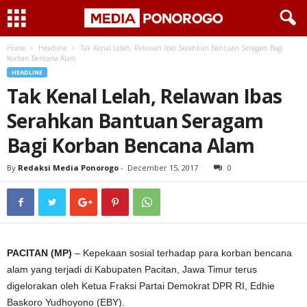
Home
Headline
Tak Kenal Lelah, Relawan Ibas Serahkan Bantuan Seragam Bagi
Korban Bencana Alam
HEADLINE
Tak Kenal Lelah, Relawan Ibas
Serahkan Bantuan Seragam
Bagi Korban Bencana Alam
By
Redaksi Media Ponorogo
-
December 15, 2017
0
PACITAN (MP)
– Kepekaan sosial terhadap para korban bencana
alam yang terjadi di Kabupaten Pacitan, Jawa Timur terus
digelorakan oleh Ketua Fraksi Partai Demokrat DPR RI, Edhie
Baskoro Yudhoyono (EBY).