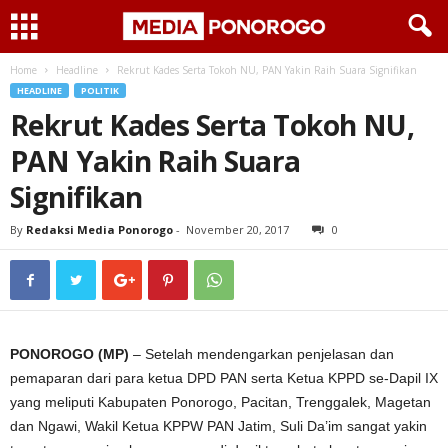
Home
Headline
Rekrut Kades Serta Tokoh NU, PAN Yakin Raih Suara Signifikan
HEADLINE
POLITIK
Rekrut Kades Serta Tokoh NU,
PAN Yakin Raih Suara
Signifikan
By
Redaksi Media Ponorogo
-
November 20, 2017
0
PONOROGO (MP)
– Setelah mendengarkan penjelasan dan
pemaparan dari para ketua DPD PAN serta Ketua KPPD se-Dapil IX
yang meliputi Kabupaten Ponorogo, Pacitan, Trenggalek, Magetan
dan Ngawi, Wakil Ketua KPPW PAN Jatim, Suli Da’im sangat yakin