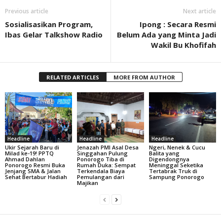
Previous article
Next article
Sosialisasikan Program,
Ipong : Secara Resmi
Ibas Gelar Talkshow Radio
Belum Ada yang Minta Jadi
Wakil Bu Khofifah
RELATED ARTICLES
MORE FROM AUTHOR
Headline
Headline
Headline
Ukir Sejarah Baru di
Jenazah PMI Asal Desa
Ngeri, Nenek & Cucu
Milad ke-19! PPTQ
Singgahan Pulung
Balita yang
Ahmad Dahlan
Ponorogo Tiba di
Digendongnya
Ponorogo Resmi Buka
Rumah Duka: Sempat
Meninggal Seketika
Jenjang SMA & Jalan
Terkendala Biaya
Tertabrak Truk di
Sehat Bertabur Hadiah
Pemulangan dari
Sampung Ponorogo
Majikan