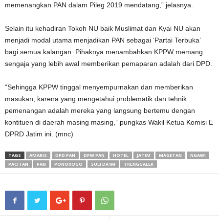
memenangkan PAN dalam Pileg 2019 mendatang,” jelasnya.
Selain itu kehadiran Tokoh NU baik Muslimat dan Kyai NU akan
menjadi modal utama menjadikan PAN sebagai ‘Partai Terbuka’
bagi semua kalangan. Pihaknya menambahkan KPPW memang
sengaja yang lebih awal memberikan pemaparan adalah dari DPD.
“Sehingga KPPW tinggal menyempurnakan dan memberikan
masukan, karena yang mengetahui problematik dan tehnik
pemenangan adalah mereka yang langsung bertemu dengan
kontituen di daerah masing masing,” pungkas Wakil Ketua Komisi E
DPRD Jatim ini. (mnc)
TAGS
AMARIS
DPD PAN
DPW PAN
HOTEL
JATIM
MAGETAN
NGAWI
PACITAN
PAN
PONOROGO
SULI DA'IM
TRENGGALEK