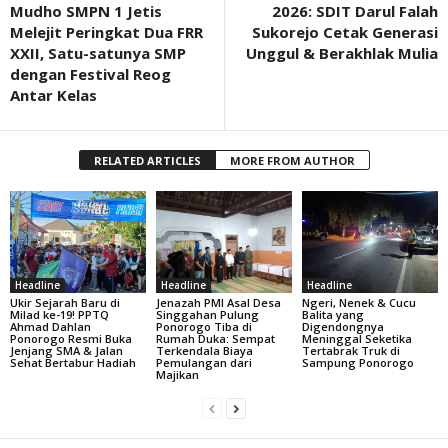
Mudho SMPN 1 Jetis
2026: SDIT Darul Falah
Melejit Peringkat Dua FRR
Sukorejo Cetak Generasi
XXII, Satu-satunya SMP
Unggul & Berakhlak Mulia
dengan Festival Reog
Antar Kelas
RELATED ARTICLES
MORE FROM AUTHOR
Headline
Headline
Headline
Ukir Sejarah Baru di
Jenazah PMI Asal Desa
Ngeri, Nenek & Cucu
Milad ke-19! PPTQ
Singgahan Pulung
Balita yang
Ahmad Dahlan
Ponorogo Tiba di
Digendongnya
Ponorogo Resmi Buka
Rumah Duka: Sempat
Meninggal Seketika
Jenjang SMA & Jalan
Terkendala Biaya
Tertabrak Truk di
Sehat Bertabur Hadiah
Pemulangan dari
Sampung Ponorogo
Majikan