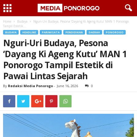
Home
Budaya
Nguri-Uri Budaya, Pesona ‘Dayang Ki Ageng Kutu’ MAN 1 Ponorogo
Tampil Estetik...
BUDAYA
HEADLINE
PARIWISATA
PENDIDIKAN
DAERAH
PONOROGO
Nguri-Uri Budaya, Pesona
‘Dayang Ki Ageng Kutu’ MAN 1
Ponorogo Tampil Estetik di
Pawai Lintas Sejarah
By
Redaksi Media Ponorogo
-
June 16, 2026
0