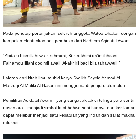
Pada penutup pertunjukan, seluruh anggota Watoe Dhakon dengan
kompak melantunkan bait pembuka dari Nadhom Aqidatul Awam:
“Abda-u bismillahi wa-r-rohmani, Bi-r-rokhimi da’imil ihsani,
Falhamdu lillahi qodimil awali, Al-akhiril baqi bila tahawwuli.”
Lalaran dari kitab ilmu tauhid karya Syeikh Sayyid Ahmad Al
Marzuqi Al Maliki Al Hasani ini menggema di penjuru alun-alun.
Pemilihan Aqidatul Awam—yang sangat akrab di telinga para santri
nusantara—menjadi simbol kuat bahwa seni budaya dan keislaman
dapat melebur menjadi satu kesatuan yang indah dan sarat makna
edukasi.