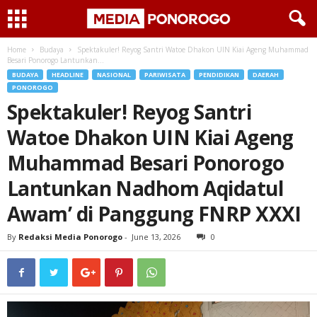
Home
Budaya
Spektakuler! Reyog Santri Watoe Dhakon UIN Kiai Ageng Muhammad
Besari Ponorogo Lantunkan...
BUDAYA
HEADLINE
NASIONAL
PARIWISATA
PENDIDIKAN
DAERAH
PONOROGO
Spektakuler! Reyog Santri
Watoe Dhakon UIN Kiai Ageng
Muhammad Besari Ponorogo
Lantunkan Nadhom Aqidatul
Awam’ di Panggung FNRP XXXI
By
Redaksi Media Ponorogo
-
June 13, 2026
0