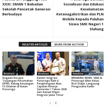
XXXI: SMAN 1 Babadan
Sosialisasi dan Edukasi
Sekolah Pencetak Generasi
Keselamatan
Berbudaya
Ketenagalistrikan dan PLN
Mobile Kepada Puluhan
Siswa SMK Negeri 1
Slahung
RELATED ARTICLES
MORE FROM AUTHOR
Birokrasi
Birokrasi
Headline
Dugaan Korupsi
Kantor Imigrasi
BREAKING NEWS: SMA di
Tunjangan Perumahan
Ponorogo Raih 6
Ponorogo Bikin Kelas
DPRD, Kabag Keuangan
Penghargaan Atas
Bos! Diajar Langsung
FS Ditahan di Rutan
Capaian Kinerja
Pengusaha Kadin
Ponorogo
Semester I Tahun 2026
dari Kanwil Ditjen
Imigrasi Jawa Timur