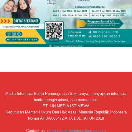
Media Informasi Berita Ponorogo dan Sekitarnya, menyajikan informasi
berita menginspirasi, dan bermanfaat.
PT. LIN MEDIA ISTIMEWA
Keputusan Menteri Hukum Dan Hak Asasi Manusia Republik Indonesia
Nomor AHU-0003472.AH.01.01.TAHUN 2019
Contact us:
mediaonline.ponorogo@gmail.com