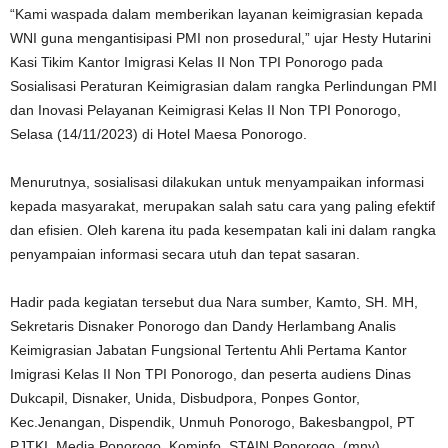
“Kami waspada dalam memberikan layanan keimigrasian kepada
WNI guna mengantisipasi PMI non prosedural,” ujar Hesty Hutarini
Kasi Tikim Kantor Imigrasi Kelas II Non TPI Ponorogo pada
Sosialisasi Peraturan Keimigrasian dalam rangka Perlindungan PMI
dan Inovasi Pelayanan Keimigrasi Kelas II Non TPI Ponorogo,
Selasa (14/11/2023) di Hotel Maesa Ponorogo.
Menurutnya, sosialisasi dilakukan untuk menyampaikan informasi
kepada masyarakat, merupakan salah satu cara yang paling efektif
dan efisien. Oleh karena itu pada kesempatan kali ini dalam rangka
penyampaian informasi secara utuh dan tepat sasaran.
Hadir pada kegiatan tersebut dua Nara sumber, Kamto, SH. MH,
Sekretaris Disnaker Ponorogo dan Dandy Herlambang Analis
Keimigrasian Jabatan Fungsional Tertentu Ahli Pertama Kantor
Imigrasi Kelas II Non TPI Ponorogo, dan peserta audiens Dinas
Dukcapil, Disnaker, Unida, Disbudpora, Ponpes Gontor,
Kec.Jenangan, Dispendik, Unmuh Ponorogo, Bakesbangpol, PT
PJTKI, Media Ponorogo, Kominfo, STAIN Ponorogo. (mny).