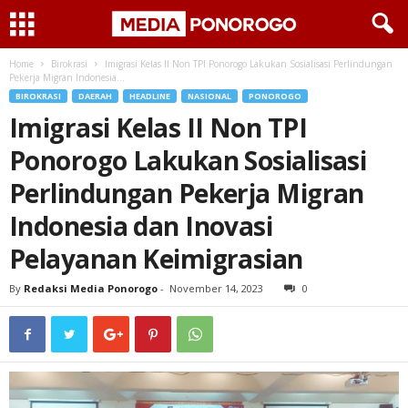
Home
Birokrasi
Imigrasi Kelas II Non TPI Ponorogo Lakukan Sosialisasi Perlindungan
Pekerja Migran Indonesia...
BIROKRASI
DAERAH
HEADLINE
NASIONAL
PONOROGO
Imigrasi Kelas II Non TPI
Ponorogo Lakukan Sosialisasi
Perlindungan Pekerja Migran
Indonesia dan Inovasi
Pelayanan Keimigrasian
By
Redaksi Media Ponorogo
-
November 14, 2023
0