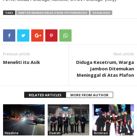
TAGS
KANTOR IMIGRASI KELAS II NON TPI PONOROGO
SOSIALISASI
Previous article
Next article
Meneliti itu Asik
Diduga Kesetrum, Warga
Jambon Ditemukan
Meninggal di Atas Plafon
RELATED ARTICLES
MORE FROM AUTHOR
Headline
Daerah
Birokrasi