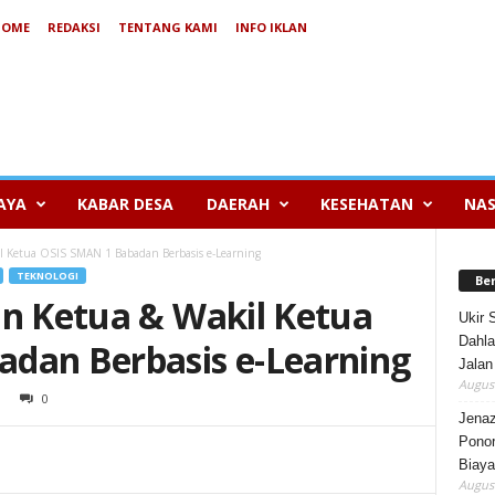
HOME
REDAKSI
TENTANG KAMI
INFO IKLAN
AYA
KABAR DESA
DAERAH
KESEHATAN
NAS
l Ketua OSIS SMAN 1 Babadan Berbasis e-Learning
TEKNOLOGI
Be
an Ketua & Wakil Ketua
Ukir 
Dahla
dan Berbasis e-Learning
Jalan
August
0
Jenaz
Ponor
Biaya
August