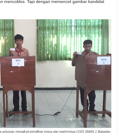
gan mencoblos. Tapi dengan memencet gambar kandidat
a antusias mengikuti pemilihan ketua dan wakil ketua OSIS SMAN 1 Babadan.