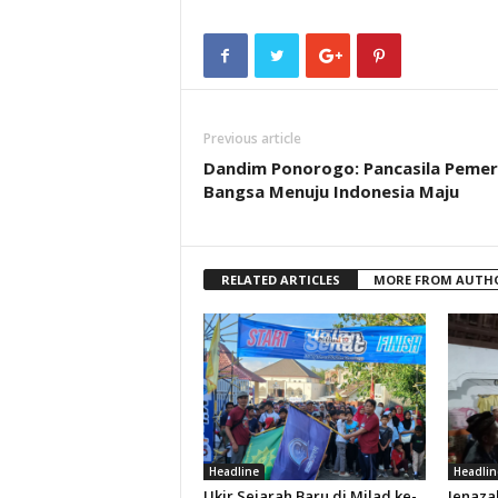
Previous article
Dandim Ponorogo: Pancasila Peme
Bangsa Menuju Indonesia Maju
RELATED ARTICLES
MORE FROM AUTH
Headline
Headlin
Ukir Sejarah Baru di Milad ke-
Jenaza