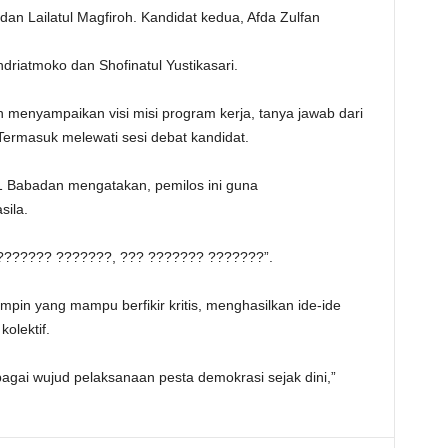
an Lailatul Magfiroh. Kandidat kedua, Afda Zulfan
riatmoko dan Shofinatul Yustikasari.
 menyampaikan visi misi program kerja, tanya jawab dari
 Termasuk melewati sesi debat kandidat.
1 Babadan mengatakan, pemilos ini guna
sila.
???????? ???????, ??? ??????? ???????”.
impin yang mampu berfikir kritis, menghasilkan ide-ide
olektif.
bagai wujud pelaksanaan pesta demokrasi sejak dini,”