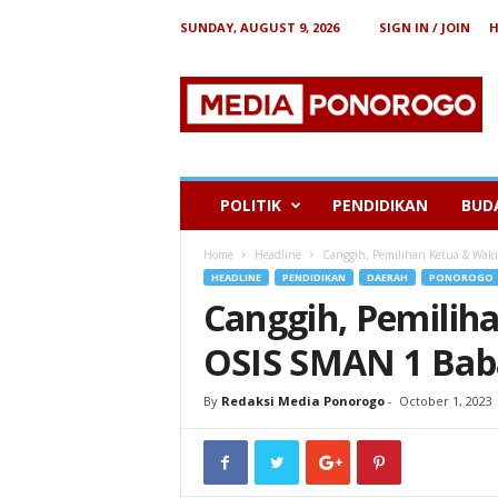
SUNDAY, AUGUST 9, 2026
SIGN IN / JOIN
B
e
r
i
t
a
P
POLITIK
PENDIDIKAN
BUD
o
n
Home
Headline
Canggih, Pemilihan Ketua & Waki
o
HEADLINE
PENDIDIKAN
DAERAH
PONOROGO
r
Canggih, Pemilih
o
g
OSIS SMAN 1 Baba
o
By
Redaksi Media Ponorogo
-
October 1, 2023