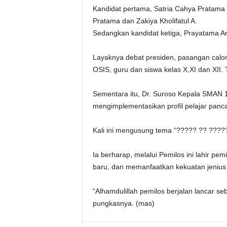
Kandidat pertama, Satria Cahya Pratama d
Pratama dan Zakiya Kholifatul A.
Sedangkan kandidat ketiga, Prayatama And
Layaknya debat presiden, pasangan calon
OSIS, guru dan siswa kelas X,XI dan XII.
Sementara itu, Dr. Suroso Kepala SMAN 
mengimplementasikan profil pelajar panca
Kali ini mengusung tema “????? ?? ???
Ia berharap, melalui Pemilos ini lahir pem
baru, dan memanfaatkan kekuatan jenius k
“Alhamdulillah pemilos berjalan lancar se
pungkasnya. (mas)