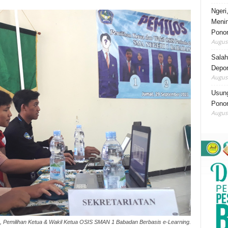
Ngeri
Menin
Pono
August
Salah
Depor
August
Usung
Ponor
August
, Pemilihan Ketua & Wakil Ketua OSIS SMAN 1 Babadan Berbasis e-Learning.