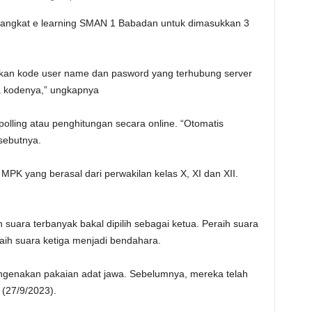
rangkat e learning SMAN 1 Babadan untuk dimasukkan 3
kkan kode user name dan pasword yang terhubung server
da kodenya,” ungkapnya
polling atau penghitungan secara online. “Otomatis
sebutnya.
MPK yang berasal dari perwakilan kelas X, XI dan XII.
suara terbanyak bakal dipilih sebagai ketua. Peraih suara
aih suara ketiga menjadi bendahara.
engenakan pakaian adat jawa. Sebelumnya, mereka telah
 (27/9/2023).