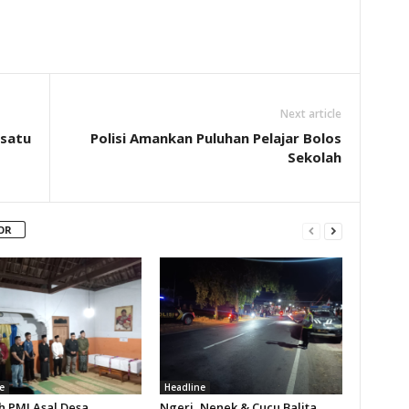
Next article
rsatu
Polisi Amankan Puluhan Pelajar Bolos
Sekolah
OR
e
Headline
h PMI Asal Desa
Ngeri, Nenek & Cucu Balita