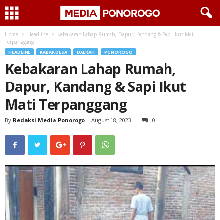
Home
Headline
Kebakaran Lahap Rumah, Dapur, Kandang & Sapi Ikut Mati
Terpanggang
HEADLINE
KABAR DESA
DAERAH
PONOROGO
Kebakaran Lahap Rumah,
Dapur, Kandang & Sapi Ikut
Mati Terpanggang
By
Redaksi Media Ponorogo
-
August 18, 2023
0