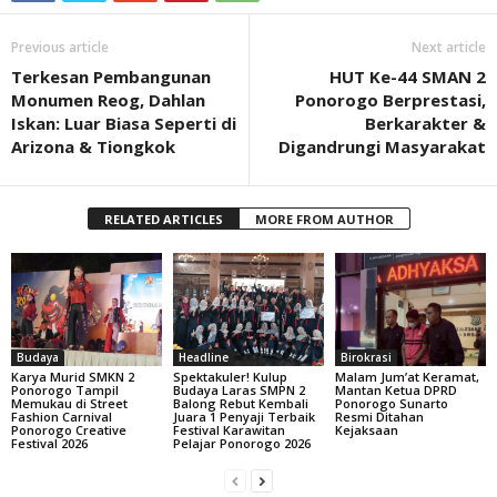
Previous article
Next article
Terkesan Pembangunan
HUT Ke-44 SMAN 2
Monumen Reog, Dahlan
Ponorogo Berprestasi,
Iskan: Luar Biasa Seperti di
Berkarakter &
Arizona & Tiongkok
Digandrungi Masyarakat
RELATED ARTICLES
MORE FROM AUTHOR
Budaya
Headline
Birokrasi
Karya Murid SMKN 2
Spektakuler! Kulup
Malam Jum’at Keramat,
Ponorogo Tampil
Budaya Laras SMPN 2
Mantan Ketua DPRD
Memukau di Street
Balong Rebut Kembali
Ponorogo Sunarto
Fashion Carnival
Juara 1 Penyaji Terbaik
Resmi Ditahan
Ponorogo Creative
Festival Karawitan
Kejaksaan
Festival 2026
Pelajar Ponorogo 2026