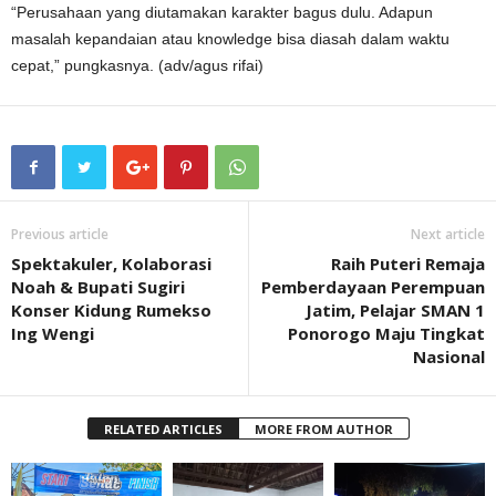
“Perusahaan yang diutamakan karakter bagus dulu. Adapun
masalah kepandaian atau knowledge bisa diasah dalam waktu
cepat,” pungkasnya. (adv/agus rifai)
Previous article
Next article
Spektakuler, Kolaborasi
Raih Puteri Remaja
Noah & Bupati Sugiri
Pemberdayaan Perempuan
Konser Kidung Rumekso
Jatim, Pelajar SMAN 1
Ing Wengi
Ponorogo Maju Tingkat
Nasional
RELATED ARTICLES
MORE FROM AUTHOR