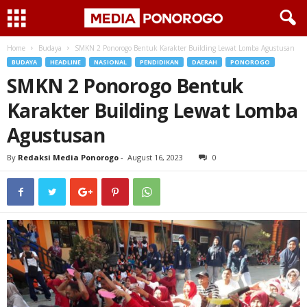
Home
Budaya
SMKN 2 Ponorogo Bentuk Karakter Building Lewat Lomba Agustusan
BUDAYA
HEADLINE
NASIONAL
PENDIDIKAN
DAERAH
PONOROGO
SMKN 2 Ponorogo Bentuk
Karakter Building Lewat Lomba
Agustusan
By
Redaksi Media Ponorogo
-
August 16, 2023
0