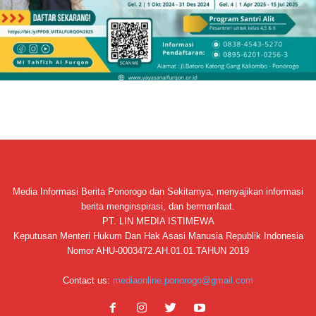
Media Informasi Berita Ponorogo dan Sekitarnya, menyajikan informasi
berita menginspirasi, dan bermanfaat.
PT. LIN MEDIA ISTIMEWA
Keputusan Menteri Hukum Dan Hak Asasi Manusia Republik Indonesia
Nomor AHU-0003472.AH.01.01.TAHUN 2019
Contact us:
mediaonline.ponorogo@gmail.com