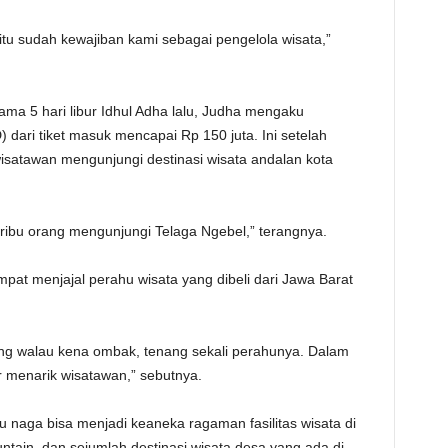
 itu sudah kewajiban kami sebagai pengelola wisata,”
ma 5 hari libur Idhul Adha lalu, Judha mengaku
dari tiket masuk mencapai Rp 150 juta. Ini setelah
 wisatawan mengunjungi destinasi wisata andalan kota
0 ribu orang mengunjungi Telaga Ngebel,” terangnya.
pat menjajal perahu wisata yang dibeli dari Jawa Barat
ang walau kena ombak, tenang sekali perahunya. Dalam
ar menarik wisatawan,” sebutnya.
naga bisa menjadi keaneka ragaman fasilitas wisata di
tain, dan sejumlah destinasi wisata desa yang ada di