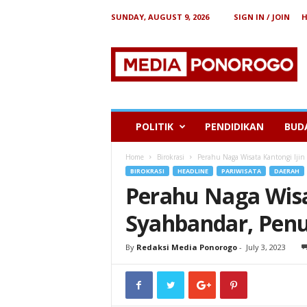
SUNDAY, AUGUST 9, 2026
SIGN IN / JOIN
B
e
r
i
t
a
P
POLITIK
PENDIDIKAN
BUD
o
n
Home
Birokrasi
Perahu Naga Wisata Kantongi Iji
o
BIROKRASI
HEADLINE
PARIWISATA
DAERAH
r
Perahu Naga Wisa
o
g
Syahbandar, Pen
o
By
Redaksi Media Ponorogo
-
July 3, 2023