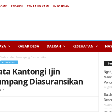
HOME
REDAKSI
TENTANG KAMI
INFO IKLAN
AYA
KABAR DESA
DAERAH
KESEHATAN
NAS
n Syahbandar, Penumpang Diasuransikan
PONOROGO
Be
ta Kantongi Ijin
Ngeri
Menin
umpang Diasuransikan
Pono
August
0
Salah
Depor
August