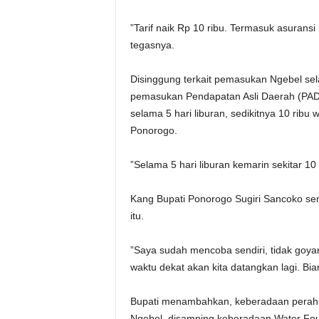
”Tarif naik Rp 10 ribu. Termasuk asuransi
tegasnya.
Disinggung terkait pemasukan Ngebel sela
pemasukan Pendapatan Asli Daerah (PAD) 
selama 5 hari liburan, sedikitnya 10 ribu
Ponorogo.
”Selama 5 hari liburan kemarin sekitar 1
Kang Bupati Ponorogo Sugiri Sancoko sem
itu.
”Saya sudah mencoba sendiri, tidak goy
waktu dekat akan kita datangkan lagi. Bi
Bupati menambahkan, keberadaan perahu 
Ngebel, disamping keberadaan Water Foun