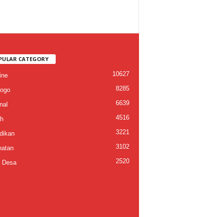
PULAR CATEGORY
10627
ine
8285
ogo
6639
nal
4516
h
3221
dikan
3102
atan
2520
 Desa