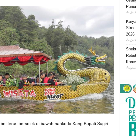
Usung
Ponor
August
Karya
Stree
2026
August
Spekt
Rebut
Karaw
August
bel terus bersolek di bawah nahkoda Kang Bupati Sugiri