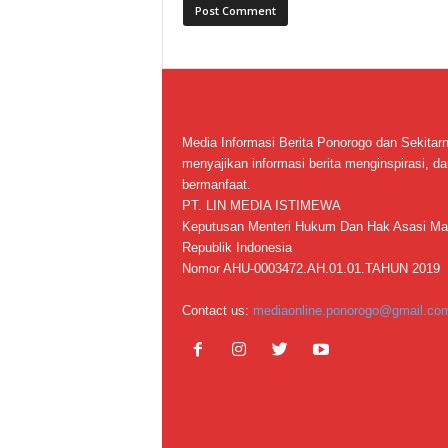
Media Informasi Berita Ponorogo dan Sekitar
menyajikan informasi berita menginspirasi, da
bermanfaat.
PT. LIN MEDIA ISTIMEWA
Keputusan Menteri Hukum Dan Hak Asasi Ma
Republik Indonesia
Nomor AHU-0003472.AH.01.01.TAHUN 2019
Contact us:
mediaonline.ponorogo@gmail.co