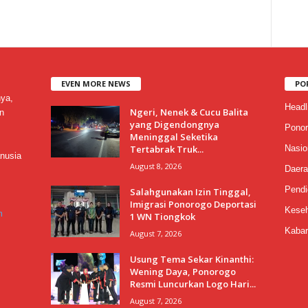
EVEN MORE NEWS
PO
nya,
Headl
Ngeri, Nenek & Cucu Balita
n
yang Digendongnya
Ponor
Meninggal Seketika
Tertabrak Truk...
Nasio
nusia
August 8, 2026
Daera
Pendi
Salahgunakan Izin Tinggal,
Imigrasi Ponorogo Deportasi
Keseh
m
1 WN Tiongkok
Kabar
August 7, 2026
Usung Tema Sekar Kinanthi:
Wening Daya, Ponorogo
Resmi Luncurkan Logo Hari...
August 7, 2026