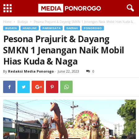
Home
Budaya
Pesona Prajurit & Dayang SMKN 1 Jenangan Naik Mobil Hias Kuda &...
BUDAYA
HEADLINE
PARIWISATA
DAERAH
PONOROGO
Pesona Prajurit & Dayang
SMKN 1 Jenangan Naik Mobil
Hias Kuda & Naga
By
Redaksi Media Ponorogo
-
June 22, 2023
0