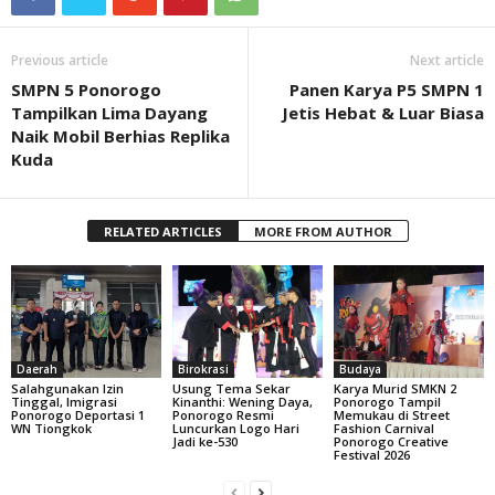
Previous article
Next article
SMPN 5 Ponorogo
Panen Karya P5 SMPN 1
Tampilkan Lima Dayang
Jetis Hebat & Luar Biasa
Naik Mobil Berhias Replika
Kuda
RELATED ARTICLES
MORE FROM AUTHOR
Daerah
Birokrasi
Budaya
Salahgunakan Izin
Usung Tema Sekar
Karya Murid SMKN 2
Tinggal, Imigrasi
Kinanthi: Wening Daya,
Ponorogo Tampil
Ponorogo Deportasi 1
Ponorogo Resmi
Memukau di Street
WN Tiongkok
Luncurkan Logo Hari
Fashion Carnival
Jadi ke-530
Ponorogo Creative
Festival 2026