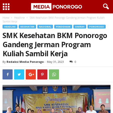
Home
Headline
SMK Kesehatan BKM Ponorogo Gandeng Jerman Program Kuliah
Sambil Kerja
HEADLINE
KESEHATAN
NASIONAL
PENDIDIKAN
DAERAH
PONOROGO
SMK Kesehatan BKM Ponorogo
Gandeng Jerman Program
Kuliah Sambil Kerja
By
Redaksi Media Ponorogo
-
May 31, 2023
0