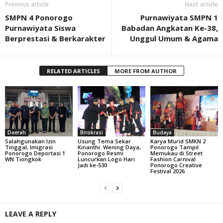
Previous article
Next article
SMPN 4 Ponorogo
Purnawiyata SMPN 1
Purnawiyata Siswa
Babadan Angkatan Ke-38,
Berprestasi & Berkarakter
Unggul Umum & Agama
RELATED ARTICLES
MORE FROM AUTHOR
Daerah
Birokrasi
Budaya
Salahgunakan Izin
Usung Tema Sekar
Karya Murid SMKN 2
Tinggal, Imigrasi
Kinanthi: Wening Daya,
Ponorogo Tampil
Ponorogo Deportasi 1
Ponorogo Resmi
Memukau di Street
WN Tiongkok
Luncurkan Logo Hari
Fashion Carnival
Jadi ke-530
Ponorogo Creative
Festival 2026
LEAVE A REPLY