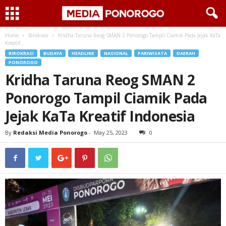
Home
Birokrasi
Kridha Taruna Reog SMAN 2 Ponorogo Tampil Ciamik Pada Jejak KaTa
Kreatif...
BIROKRASI
BUDAYA
HEADLINE
NASIONAL
PARIWISATA
DAERAH
PONOROGO
Kridha Taruna Reog SMAN 2
Ponorogo Tampil Ciamik Pada
Jejak KaTa Kreatif Indonesia
By
Redaksi Media Ponorogo
-
May 25, 2023
0