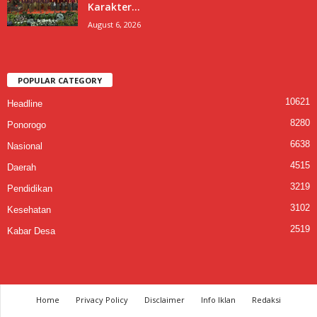
Karakter...
August 6, 2026
POPULAR CATEGORY
10621
Headline
8280
Ponorogo
6638
Nasional
4515
Daerah
3219
Pendidikan
3102
Kesehatan
2519
Kabar Desa
Home
Privacy Policy
Disclaimer
Info Iklan
Redaksi