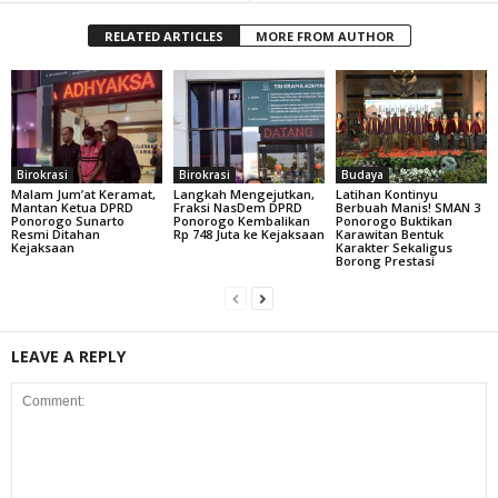
RELATED ARTICLES
MORE FROM AUTHOR
Birokrasi
Birokrasi
Budaya
Malam Jum’at Keramat,
Langkah Mengejutkan,
Latihan Kontinyu
Mantan Ketua DPRD
Fraksi NasDem DPRD
Berbuah Manis! SMAN 3
Ponorogo Sunarto
Ponorogo Kembalikan
Ponorogo Buktikan
Resmi Ditahan
Rp 748 Juta ke Kejaksaan
Karawitan Bentuk
Kejaksaan
Karakter Sekaligus
Borong Prestasi
LEAVE A REPLY