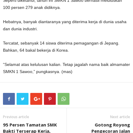
Seperti diketahui, tahun ini SMKN 1 Sawoo berhasil meluluskan
100 persen 279 anak didiknya.
Hebatnya, banyak diantaranya yang diterima kerja di dunia usaha
dan dunia industri.
Tercatat, sebanyak 14 siswa diterima pemagangan di Jepang.
Bahkan, 64 bakal bekerja di Korea.
“Selamat atas kelulusan kalian. Tetap jagalah nama baik almamater
SMKN 1 Sawoo,” pungkasnya. (mas)
Previous article
Next article
95 Persen Tamatan SMK
Gotong Royong
Bakti Terserap Kerja,
Pengecoran Jalan