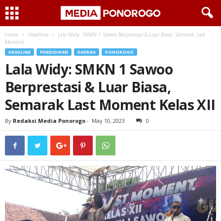
Home
Headline
Lala Widy: SMKN 1 Sawoo Berprestasi & Luar Biasa, Semarak Last
Moment...
HEADLINE
PENDIDIKAN
DAERAH
PONOROGO
Lala Widy: SMKN 1 Sawoo
Berprestasi & Luar Biasa,
Semarak Last Moment Kelas XII
By
Redaksi Media Ponorogo
-
May 10, 2023
0