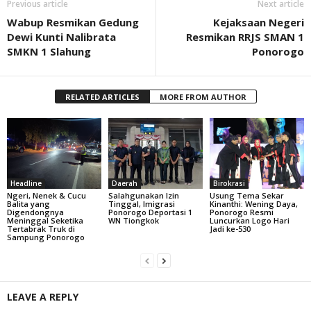
Previous article
Next article
Wabup Resmikan Gedung
Kejaksaan Negeri
Dewi Kunti Nalibrata
Resmikan RRJS SMAN 1
SMKN 1 Slahung
Ponorogo
RELATED ARTICLES
MORE FROM AUTHOR
Headline
Daerah
Birokrasi
Ngeri, Nenek & Cucu
Salahgunakan Izin
Usung Tema Sekar
Balita yang
Tinggal, Imigrasi
Kinanthi: Wening Daya,
Digendongnya
Ponorogo Deportasi 1
Ponorogo Resmi
Meninggal Seketika
WN Tiongkok
Luncurkan Logo Hari
Tertabrak Truk di
Jadi ke-530
Sampung Ponorogo
LEAVE A REPLY