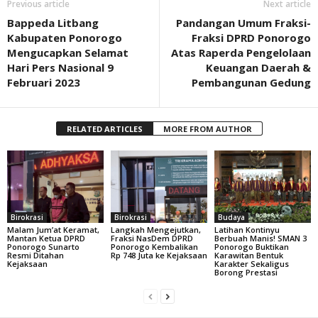
Previous article
Next article
Bappeda Litbang
Pandangan Umum Fraksi-
Kabupaten Ponorogo
Fraksi DPRD Ponorogo
Mengucapkan Selamat
Atas Raperda Pengelolaan
Hari Pers Nasional 9
Keuangan Daerah &
Februari 2023
Pembangunan Gedung
RELATED ARTICLES
MORE FROM AUTHOR
Birokrasi
Birokrasi
Budaya
Malam Jum’at Keramat,
Langkah Mengejutkan,
Latihan Kontinyu
Mantan Ketua DPRD
Fraksi NasDem DPRD
Berbuah Manis! SMAN 3
Ponorogo Sunarto
Ponorogo Kembalikan
Ponorogo Buktikan
Resmi Ditahan
Rp 748 Juta ke Kejaksaan
Karawitan Bentuk
Kejaksaan
Karakter Sekaligus
Borong Prestasi