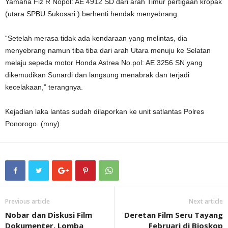
Yamaha Fiz R Nopol: AE 4912 SD dari arah Timur pertigaan kropak
(utara SPBU Sukosari ) berhenti hendak menyebrang.
“Setelah merasa tidak ada kendaraan yang melintas, dia
menyebrang namun tiba tiba dari arah Utara menuju ke Selatan
melaju sepeda motor Honda Astrea No.pol: AE 3256 SN yang
dikemudikan Sunardi dan langsung menabrak dan terjadi
kecelakaan,” terangnya.
Kejadian laka lantas sudah dilaporkan ke unit satlantas Polres
Ponorogo. (mny)
Previous article
Next article
Nobar dan Diskusi Film
Deretan Film Seru Tayang
Dokumenter, Lomba
Februari di Bioskop