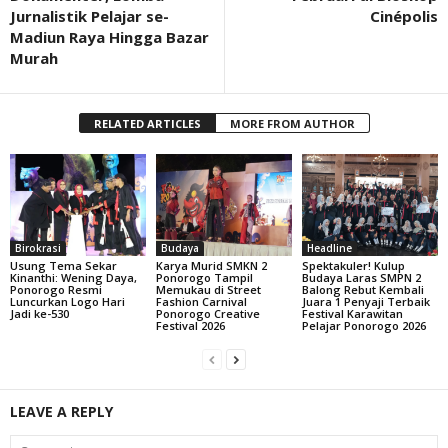
Jurnalistik Pelajar se-
Cinépolis
Madiun Raya Hingga Bazar
Murah
RELATED ARTICLES
MORE FROM AUTHOR
Birokrasi
Budaya
Headline
Usung Tema Sekar
Karya Murid SMKN 2
Spektakuler! Kulup
Kinanthi: Wening Daya,
Ponorogo Tampil
Budaya Laras SMPN 2
Ponorogo Resmi
Memukau di Street
Balong Rebut Kembali
Luncurkan Logo Hari
Fashion Carnival
Juara 1 Penyaji Terbaik
Jadi ke-530
Ponorogo Creative
Festival Karawitan
Festival 2026
Pelajar Ponorogo 2026
LEAVE A REPLY