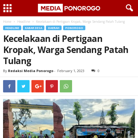
Home
Headline
Kecelakaan di Pertigaan Kropak, Warga Sendang Patah Tulang
HEADLINE
KABAR DESA
DAERAH
PONOROGO
Kecelakaan di Pertigaan
Kropak, Warga Sendang Patah
Tulang
By
Redaksi Media Ponorogo
-
February 1, 2023
0