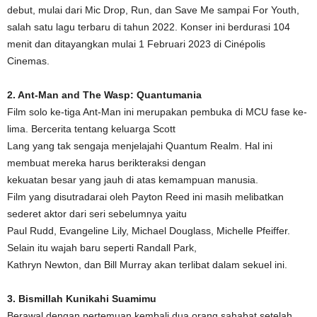
debut, mulai dari Mic Drop, Run, dan Save Me sampai For Youth,
salah satu lagu terbaru di tahun 2022. Konser ini berdurasi 104
menit dan ditayangkan mulai 1 Februari 2023 di Cinépolis
Cinemas.
2. Ant-Man and The Wasp: Quantumania
Film solo ke-tiga Ant-Man ini merupakan pembuka di MCU fase ke-
lima. Bercerita tentang keluarga Scott
Lang yang tak sengaja menjelajahi Quantum Realm. Hal ini
membuat mereka harus berikteraksi dengan
kekuatan besar yang jauh di atas kemampuan manusia.
Film yang disutradarai oleh Payton Reed ini masih melibatkan
sederet aktor dari seri sebelumnya yaitu
Paul Rudd, Evangeline Lily, Michael Douglass, Michelle Pfeiffer.
Selain itu wajah baru seperti Randall Park,
Kathryn Newton, dan Bill Murray akan terlibat dalam sekuel ini.
3. Bismillah Kunikahi Suamimu
Berawal dengan pertemuan kembali dua orang sahabat setelah