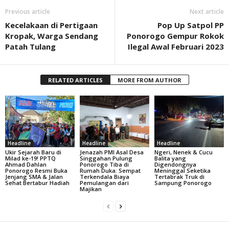
Previous article
Next article
Kecelakaan di Pertigaan
Pop Up Satpol PP
Kropak, Warga Sendang
Ponorogo Gempur Rokok
Patah Tulang
Ilegal Awal Februari 2023
RELATED ARTICLES
MORE FROM AUTHOR
Headline
Headline
Headline
Ukir Sejarah Baru di
Jenazah PMI Asal Desa
Ngeri, Nenek & Cucu
Milad ke-19! PPTQ
Singgahan Pulung
Balita yang
Ahmad Dahlan
Ponorogo Tiba di
Digendongnya
Ponorogo Resmi Buka
Rumah Duka: Sempat
Meninggal Seketika
Jenjang SMA & Jalan
Terkendala Biaya
Tertabrak Truk di
Sehat Bertabur Hadiah
Pemulangan dari
Sampung Ponorogo
Majikan