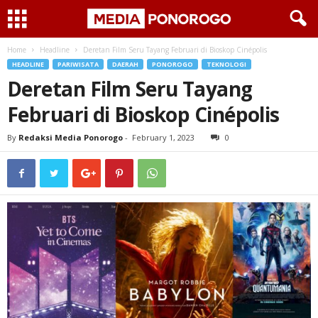
Home
Headline
Deretan Film Seru Tayang Februari di Bioskop Cinépolis
HEADLINE
PARIWISATA
DAERAH
PONOROGO
TEKNOLOGI
Deretan Film Seru Tayang
Februari di Bioskop Cinépolis
By
Redaksi Media Ponorogo
-
February 1, 2023
0