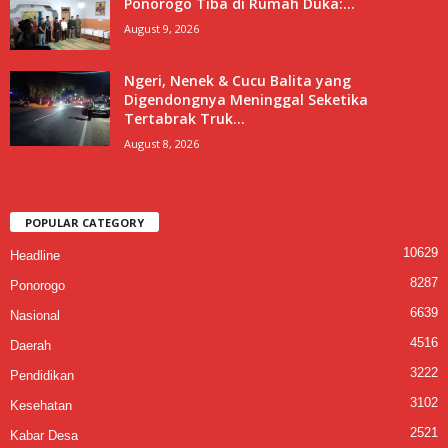
Ponorogo Tiba di Rumah Duka:...
August 9, 2026
Ngeri, Nenek & Cucu Balita yang
Digendongnya Meninggal Seketika
Tertabrak Truk...
August 8, 2026
POPULAR CATEGORY
10629
Headline
8287
Ponorogo
6639
Nasional
4516
Daerah
3222
Pendidikan
3102
Kesehatan
2521
Kabar Desa