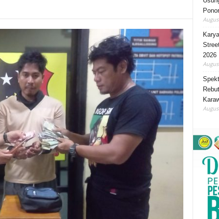
Usung
Ponor
August
Karya
Stree
2026
August
Spekt
Rebut
Karaw
August