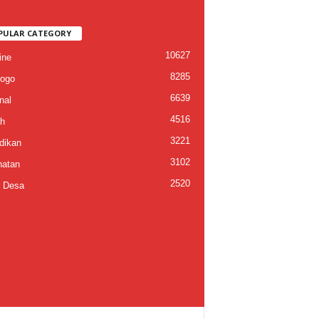
PULAR CATEGORY
10627
ine
8285
ogo
6639
nal
4516
h
3221
dikan
3102
atan
2520
 Desa