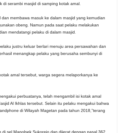
uk di serambi masjid di samping kotak amal.
al dan membawa masuk ke dalam masjid yang kemudian
nakan obeng. Namun pada saat pelaku melakukan
dian mendatangi pelaku di dalam masjid.
elaku justru keluar berlari menuju area persawahan dan
rhasil menangkap pelaku yang berusaha sembunyi di
kotak amal tersebut, warga segera melaporkanya ke
mengakui perbuatanya, telah mengambil isi kotak amal
sjid Al Ikhlas tersebut. Selain itu pelaku mengakui bahwa
andphone di Wilayah Magetan pada tahun 2018,”terang
n di sel Mapolsek Sukorejo dan dijerat dengan pasal 362