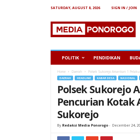
SATURDAY, AUGUST 8, 2026
SIGN IN / JOIN
B
e
r
i
t
a
P
POLITIK
PENDIDIKAN
BUD
o
n
Home
Daerah
Polsek Sukorejo Amankan 1 Pelaku P
o
DAERAH
HEADLINE
KABAR DESA
NASIONAL
r
Polsek Sukorejo 
o
g
Pencurian Kotak A
o
Sukorejo
By
Redaksi Media Ponorogo
-
December 24, 2