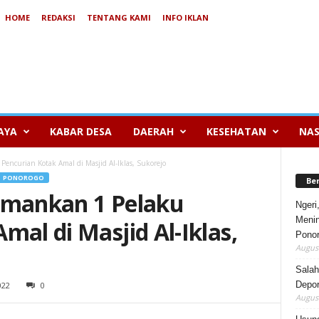
HOME
REDAKSI
TENTANG KAMI
INFO IKLAN
AYA
KABAR DESA
DAERAH
KESEHATAN
NAS
encurian Kotak Amal di Masjid Al-Iklas, Sukorejo
PONOROGO
Be
Amankan 1 Pelaku
Ngeri
Menin
mal di Masjid Al-Iklas,
Pono
August
Salah
Depor
022
0
August