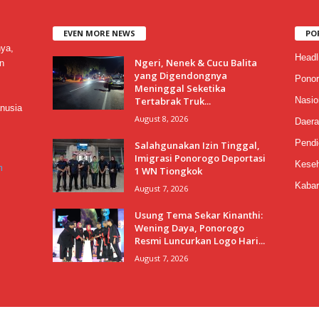
EVEN MORE NEWS
PO
nya,
Headl
Ngeri, Nenek & Cucu Balita
n
yang Digendongnya
Ponor
Meninggal Seketika
Tertabrak Truk...
Nasio
nusia
August 8, 2026
Daera
Pendi
Salahgunakan Izin Tinggal,
Imigrasi Ponorogo Deportasi
Keseh
m
1 WN Tiongkok
Kabar
August 7, 2026
Usung Tema Sekar Kinanthi:
Wening Daya, Ponorogo
Resmi Luncurkan Logo Hari...
August 7, 2026