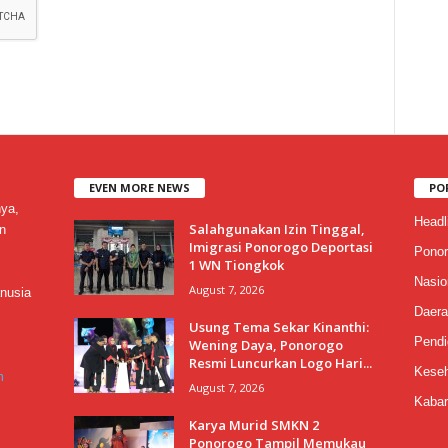
EVEN MORE NEWS
PO
nya,
Headl
Salahgunakan Izin Tinggal,
n
Imigrasi Ponorogo Deportasi
Ponor
1 WN Tiongkok
Nasio
August 7, 2026
nusia
Daera
Usung Tema Sekar Kinanthi:
Pendi
Wening Daya, Ponorogo
Resmi Luncurkan Logo Hari...
Keseh
m
August 7, 2026
Kabar
Karya Murid SMKN 2
Ponorogo Tampil Memukau