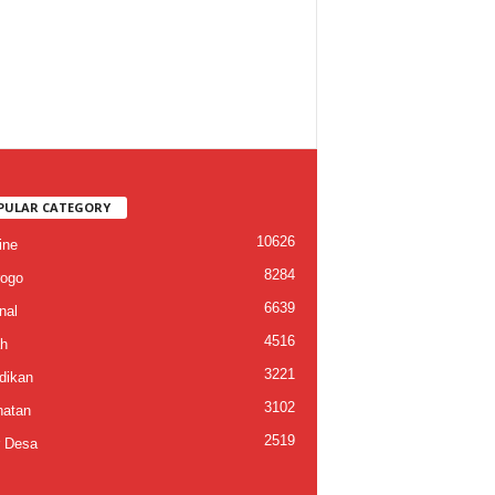
PULAR CATEGORY
10626
ine
8284
ogo
6639
nal
4516
h
3221
dikan
3102
atan
2519
 Desa