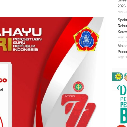
Stree
2026
August
Spekt
Rebut
Karaw
August
Mala
Ponor
August