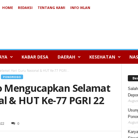
HOME
REDAKSI
TENTANG KAMI
INFO IKLAN
AYA
KABAR DESA
DAERAH
KESEHATAN
NAS
lamat Hari Guru Nasional & HUT Ke-77 PGRI...
PONOROGO
Be
o Mengucapkan Selamat
Salah
Depor
al & HUT Ke-77 PGRI 22
August
Usung
Ponor
August
022
0
Karya