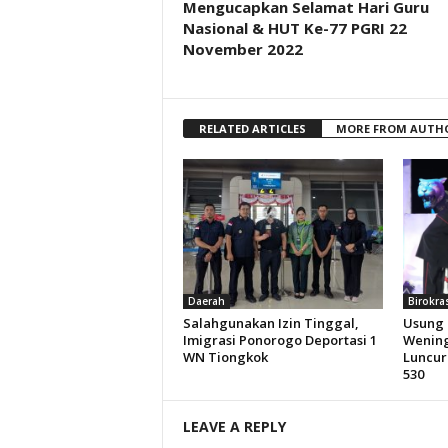
Mengucapkan Selamat Hari Guru
Nasional & HUT Ke-77 PGRI 22
November 2022
RELATED ARTICLES
MORE FROM AUTH
Daerah
Birokra
Salahgunakan Izin Tinggal,
Usung 
Imigrasi Ponorogo Deportasi 1
Wening
WN Tiongkok
Luncur
530
LEAVE A REPLY