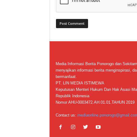
Media Informasi Berita Ponorogo dan Sekitar
menyajikan informasi berita menginspirasi, da
bermanfaat.
PT. LIN MEDIA ISTIMEWA
Keputusan Menteri Hukum Dan Hak Asasi Ma
Republik Indonesia
Nomor AHU-0003472.AH.01.01.TAHUN 2019
Contact us:
mediaonline.ponorogo@gmail.co