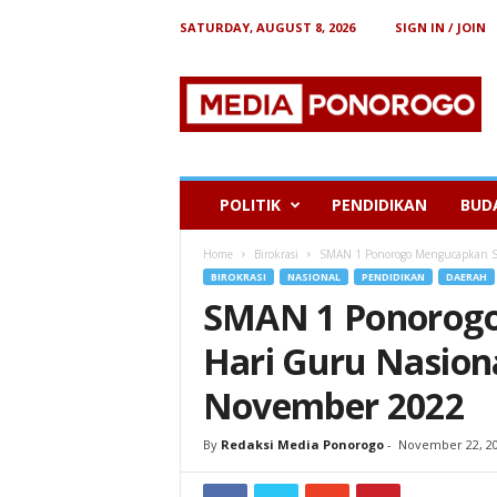
SATURDAY, AUGUST 8, 2026
SIGN IN / JOIN
B
e
r
i
t
a
P
POLITIK
PENDIDIKAN
BUD
o
n
Home
Birokrasi
SMAN 1 Ponorogo Mengucapkan Se
o
BIROKRASI
NASIONAL
PENDIDIKAN
DAERAH
r
SMAN 1 Ponorog
o
g
Hari Guru Nasion
o
November 2022
By
Redaksi Media Ponorogo
-
November 22, 2