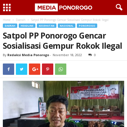
Home
Daerah
Satpol PP Ponorogo Gencar Sosialisasi Gempur Rokok Ilegal
DAERAH
HEADLINE
KESEHATAN
NASIONAL
PONOROGO
Satpol PP Ponorogo Gencar
Sosialisasi Gempur Rokok Ilegal
By
Redaksi Media Ponorogo
-
November 18, 2022
0