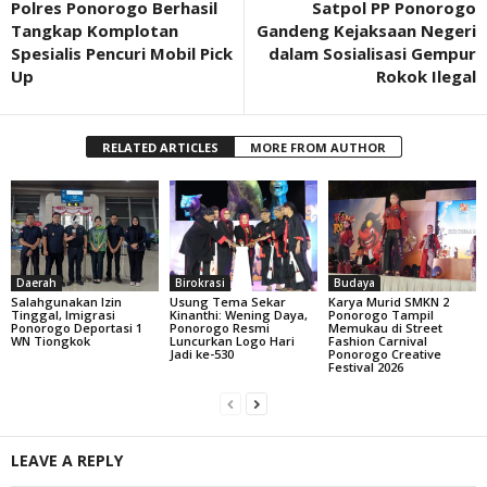
Polres Ponorogo Berhasil
Satpol PP Ponorogo
Tangkap Komplotan
Gandeng Kejaksaan Negeri
Spesialis Pencuri Mobil Pick
dalam Sosialisasi Gempur
Up
Rokok Ilegal
RELATED ARTICLES
MORE FROM AUTHOR
Daerah
Birokrasi
Budaya
Salahgunakan Izin
Usung Tema Sekar
Karya Murid SMKN 2
Tinggal, Imigrasi
Kinanthi: Wening Daya,
Ponorogo Tampil
Ponorogo Deportasi 1
Ponorogo Resmi
Memukau di Street
WN Tiongkok
Luncurkan Logo Hari
Fashion Carnival
Jadi ke-530
Ponorogo Creative
Festival 2026
LEAVE A REPLY