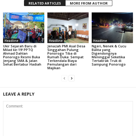
RELATED ARTICLES
MORE FROM AUTHOR
Headline
Headline
Headline
Ukir Sejarah Baru di
Jenazah PMI Asal Desa
Ngeri, Nenek & Cucu
Milad ke-19! PPTQ
Singgahan Pulung
Balita yang
Ahmad Dahlan
Ponorogo Tiba di
Digendongnya
Ponorogo Resmi Buka
Rumah Duka: Sempat
Meninggal Seketika
Jenjang SMA & Jalan
Terkendala Biaya
Tertabrak Truk di
Sehat Bertabur Hadiah
Pemulangan dari
Sampung Ponorogo
Majikan
LEAVE A REPLY