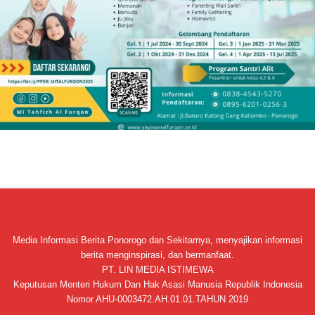
Media Informasi Berita Ponorogo dan Sekitarnya, menyajikan informasi
berita menginspirasi, dan bermanfaat.
PT. LIN MEDIA ISTIMEWA
Keputusan Menteri Hukum Dan Hak Asasi Manusia Republik Indonesia
Nomor AHU-0003472.AH.01.01.TAHUN 2019