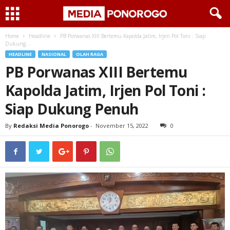
Home
Headline
PB Porwanas XIII Bertemu Kapolda Jatim, Irjen Pol Toni : Siap
Dukung...
HEADLINE
NASIONAL
OLAH RAGA
PB Porwanas XIII Bertemu
Kapolda Jatim, Irjen Pol Toni :
Siap Dukung Penuh
By
Redaksi Media Ponorogo
-
November 15, 2022
0