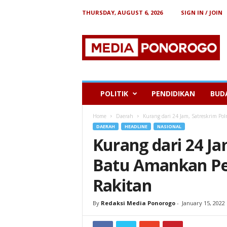
THURSDAY, AUGUST 6, 2026
SIGN IN / JOIN
B
e
r
i
t
a
P
POLITIK
PENDIDIKAN
BUD
o
n
Home
Daerah
Kurang dari 24 Jam, Satreskrim P
o
DAERAH
HEADLINE
NASIONAL
r
Kurang dari 24 Ja
o
g
Batu Amankan Pe
o
Rakitan
By
Redaksi Media Ponorogo
-
January 15, 2022