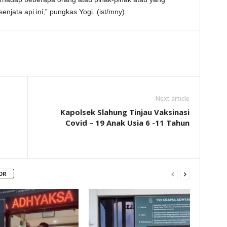
njata api ini,” pungkas Yogi. (ist/mny).
Next article
Kapolsek Slahung Tinjau Vaksinasi
Covid – 19 Anak Usia 6 -11 Tahun
OR