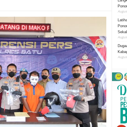
Lang
Ponor
August
Latih
Ponor
Sekal
August
Duga
Kabag
August