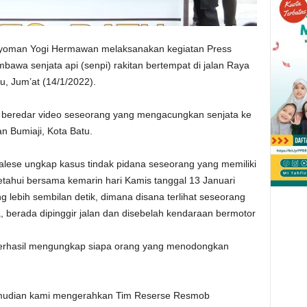
yoman Yogi Hermawan melaksanakan kegiatan Press
bawa senjata api (senpi) rakitan bertempat di jalan Raya
u, Jum’at (14/1/2022).
 beredar video seseorang yang mengacungkan senjata ke
n Bumiaji, Kota Batu.
ealese ungkap kasus tindak pidana seseorang yang memiliki
ketahui bersama kemarin hari Kamis tanggal 13 Januari
g lebih sembilan detik, dimana disana terlihat seseorang
 berada dipinggir jalan dan disebelah kendaraan bermotor
berhasil mengungkap siapa orang yang menodongkan
kemudian kami mengerahkan Tim Reserse Resmob