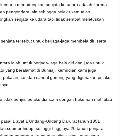
ku kemarin menodongkan senjata ke udara adalah karena
eh pengendara lain sehingga pelaku kemudian
kan senjata ke udara tapi tidak sempat meletuskan
senjata tersebut untuk berjaga-jaga membela diri serta
ntara ialah untuk berjaga-jaga bela diri dan juga untuk
tu yang beralamat di Bumiaji, kemudian kami juga
 pakaian, tas dan sandal gunung yang digunakan pelaku
tnya.
 tidak berijin, pelaku diancam dengan hukuman mati atau
n pasal 1 ayat 1 Undang-Undang Darurat tahun 1951
 seumur hidup, setinggi-tingginya 20 tahun penjara.
hadap beberapa orang atau pihak-pihak atau yang