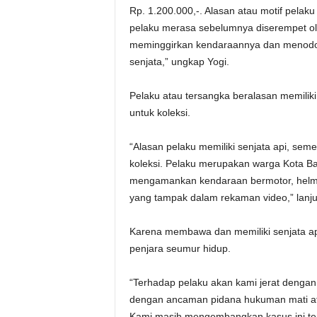
Rp. 1.200.000,-. Alasan atau motif pela
pelaku merasa sebelumnya diserempet ol
meminggirkan kendaraannya dan menodong
senjata,” ungkap Yogi.
Pelaku atau tersangka beralasan memiliki 
untuk koleksi.
“Alasan pelaku memiliki senjata api, seme
koleksi. Pelaku merupakan warga Kota Ba
mengamankan kendaraan bermotor, helm,
yang tampak dalam rekaman video,” lanju
Karena membawa dan memiliki senjata api
penjara seumur hidup.
“Terhadap pelaku akan kami jerat denga
dengan ancaman pidana hukuman mati atau
Kami masih mengembangkan kasus ini ter