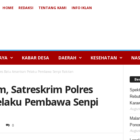
HOME
REDAKSI
TENTANG KAMI
INFO IKLAN
AYA
KABAR DESA
DAERAH
KESEHATAN
NAS
olres Batu Amankan Pelaku Pembawa Senpi Rakitan
Be
m, Satreskrim Polres
Spekt
Rebut
laku Pembawa Senpi
Karaw
August
Mala
Ponor
0
August