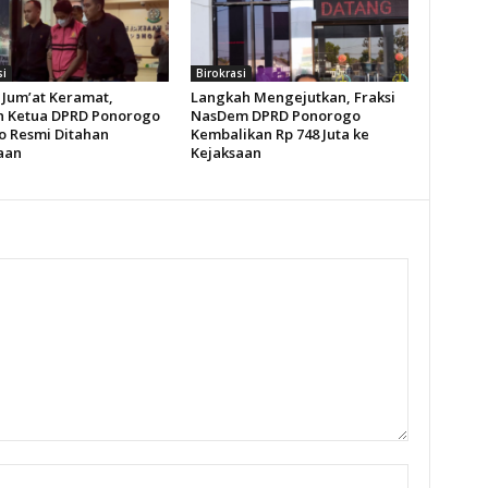
si
Birokrasi
Jum’at Keramat,
Langkah Mengejutkan, Fraksi
 Ketua DPRD Ponorogo
NasDem DPRD Ponorogo
o Resmi Ditahan
Kembalikan Rp 748 Juta ke
aan
Kejaksaan