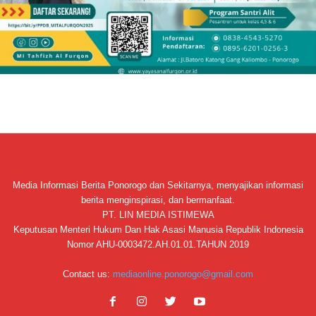
Media Informasi Berita Ponorogo dan Sekitarnya, menyajikan informasi
berita menginspirasi, dan bermanfaat.
PT. LIN MEDIA ISTIMEWA
Keputusan Menteri Hukum Dan Hak Asasi Manusia Republik Indonesia
Nomor AHU-0003472.AH.01.01.TAHUN 2019
Contact us:
mediaonline.ponorogo@gmail.com