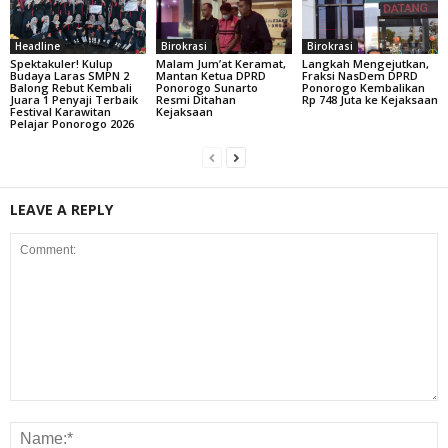
Headline
Birokrasi
Birokrasi
Spektakuler! Kulup
Malam Jum’at Keramat,
Langkah Mengejutkan,
Budaya Laras SMPN 2
Mantan Ketua DPRD
Fraksi NasDem DPRD
Balong Rebut Kembali
Ponorogo Sunarto
Ponorogo Kembalikan
Juara 1 Penyaji Terbaik
Resmi Ditahan
Rp 748 Juta ke Kejaksaan
Festival Karawitan
Kejaksaan
Pelajar Ponorogo 2026
LEAVE A REPLY