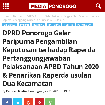
Home
Birokrasi
DPRD Ponorogo Gelar Paripurna Pengambilan Keputusan terhadap
Raperda Pertanggungjawaban Pelaksanaan APBD Tahun...
BIROKRASI
DAERAH
HEADLINE
NASIONAL
POLITIK
PONOROGO
DPRD Ponorogo Gelar
Paripurna Pengambilan
Keputusan terhadap Raperda
Pertanggungjawaban
Pelaksanaan APBD Tahun 2020
& Penarikan Raperda usulan
Dua Kecamatan
By
Redaksi Media Ponorogo
-
July 29, 2021
0