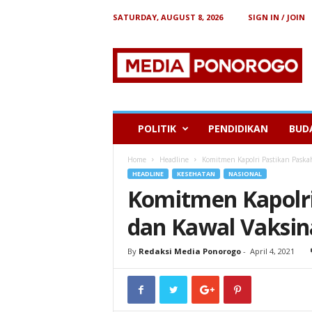
SATURDAY, AUGUST 8, 2026
SIGN IN / JOIN
B
e
r
i
t
a
P
POLITIK
PENDIDIKAN
BUD
o
n
Home
Headline
Komitmen Kapolri Pastikan Paska
o
HEADLINE
KESEHATAN
NASIONAL
r
Komitmen Kapolr
o
g
dan Kawal Vaksin
o
By
Redaksi Media Ponorogo
-
April 4, 2021