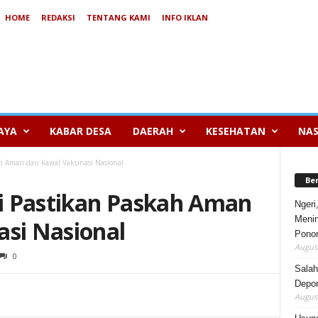
HOME
REDAKSI
TENTANG KAMI
INFO IKLAN
AYA
KABAR DESA
DAERAH
KESEHATAN
NAS
h Aman dan Kawal Vaksinasi Nasional
Be
i Pastikan Paskah Aman
Ngeri
Menin
asi Nasional
Pono
August
0
Salah
Depor
August