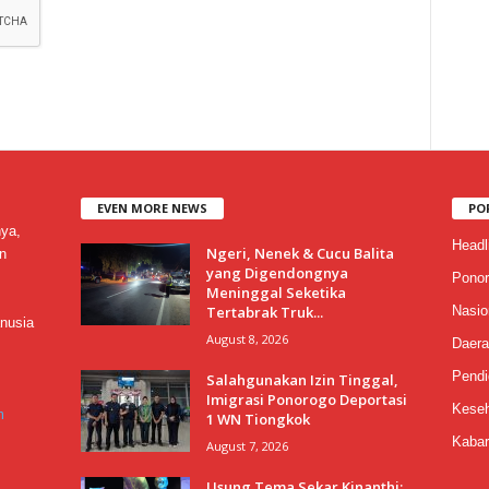
EVEN MORE NEWS
PO
nya,
Headl
Ngeri, Nenek & Cucu Balita
n
yang Digendongnya
Ponor
Meninggal Seketika
Tertabrak Truk...
Nasio
nusia
August 8, 2026
Daera
Pendi
Salahgunakan Izin Tinggal,
Imigrasi Ponorogo Deportasi
Keseh
m
1 WN Tiongkok
Kabar
August 7, 2026
Usung Tema Sekar Kinanthi: