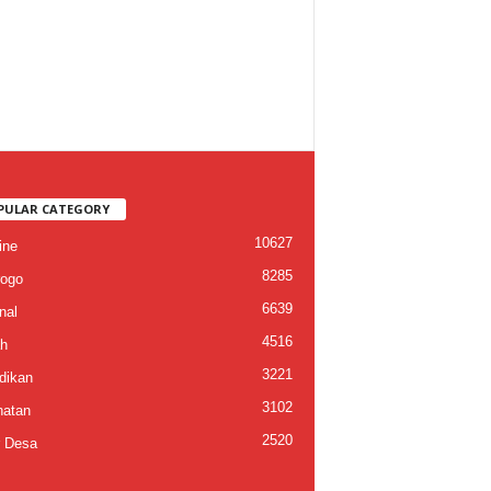
PULAR CATEGORY
10627
ine
8285
ogo
6639
nal
4516
h
3221
dikan
3102
atan
2520
 Desa