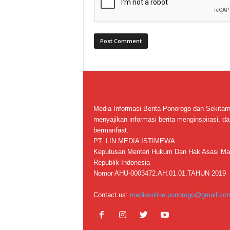
Media Informasi Berita Ponorogo dan Sekitar
menyajikan informasi berita menginspirasi, da
bermanfaat.
PT. LIN MEDIA ISTIMEWA
Keputusan Menteri Hukum Dan Hak Asasi Ma
Republik Indonesia
Nomor AHU-0003472.AH.01.01.TAHUN 2019
Contact us:
mediaonline.ponorogo@gmail.co