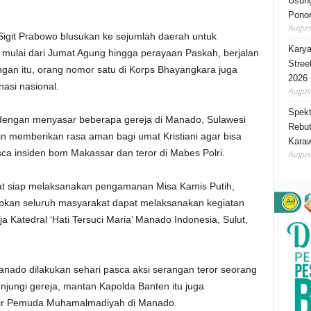
Usung
Ponor
August
 Sigit Prabowo blusukan ke sejumlah daerah untuk
Karya
mulai dari Jumat Agung hingga perayaan Paskah, berjalan
Stree
n itu, orang nomor satu di Korps Bhayangkara juga
2026
asi nasional.
August
Spekt
 dengan menyasar beberapa gereja di Manado, Sulawesi
Rebut
gin memberikan rasa aman bagi umat Kristiani agar bisa
Karaw
a insiden bom Makassar dan teror di Mabes Polri.
August
kat siap melaksanakan pengamanan Misa Kamis Putih,
pkan seluruh masyarakat dapat melaksanakan kegiatan
ja Katedral ‘Hati Tersuci Maria’ Manado Indonesia, Sulut,
nado dilakukan sehari pasca aksi serangan teror seorang
jungi gereja, mantan Kapolda Banten itu juga
wir Pemuda Muhamalmadiyah di Manado.