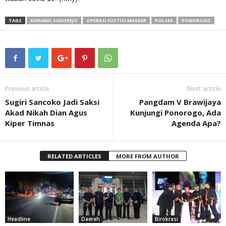
TAGS
KORAMIL SUKOREJO
OPERASI YUSTISI MASKER
POLSEK
PONOROGO
Previous article
Next article
Sugiri Sancoko Jadi Saksi
Pangdam V Brawijaya
Akad Nikah Dian Agus
Kunjungi Ponorogo, Ada
Kiper Timnas
Agenda Apa?
RELATED ARTICLES
MORE FROM AUTHOR
Headline
Daerah
Birokrasi