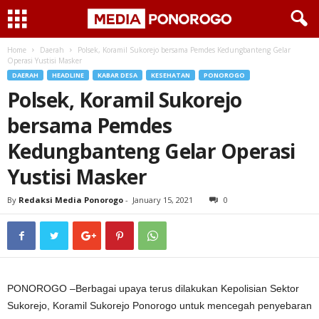
Home
Daerah
Polsek, Koramil Sukorejo bersama Pemdes Kedungbanteng Gelar
Operasi Yustisi Masker
DAERAH
HEADLINE
KABAR DESA
KESEHATAN
PONOROGO
Polsek, Koramil Sukorejo
bersama Pemdes
Kedungbanteng Gelar Operasi
Yustisi Masker
By
Redaksi Media Ponorogo
-
January 15, 2021
0
PONOROGO –Berbagai upaya terus dilakukan Kepolisian Sektor
Sukorejo, Koramil Sukorejo Ponorogo untuk mencegah penyebaran