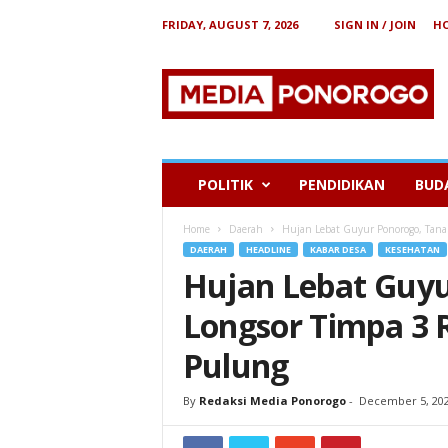
FRIDAY, AUGUST 7, 2026
SIGN IN / JOIN
H
B
e
r
i
t
a
P
POLITIK
PENDIDIKAN
BUD
o
n
Home
Daerah
Hujan Lebat Guyur Ponorogo, Tana
o
DAERAH
HEADLINE
KABAR DESA
KESEHATAN
r
Hujan Lebat Guyu
o
g
Longsor Timpa 3
o
Pulung
By
Redaksi Media Ponorogo
-
December 5, 20