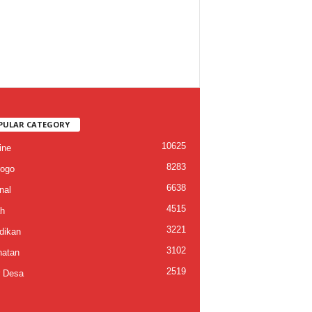
PULAR CATEGORY
10625
ine
8283
ogo
6638
nal
4515
h
3221
dikan
3102
atan
2519
 Desa