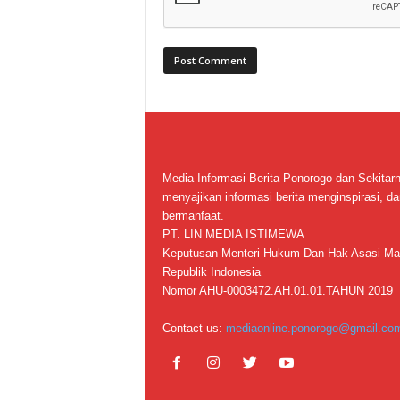
Media Informasi Berita Ponorogo dan Sekitar
menyajikan informasi berita menginspirasi, da
bermanfaat.
PT. LIN MEDIA ISTIMEWA
Keputusan Menteri Hukum Dan Hak Asasi Ma
Republik Indonesia
Nomor AHU-0003472.AH.01.01.TAHUN 2019
Contact us:
mediaonline.ponorogo@gmail.co