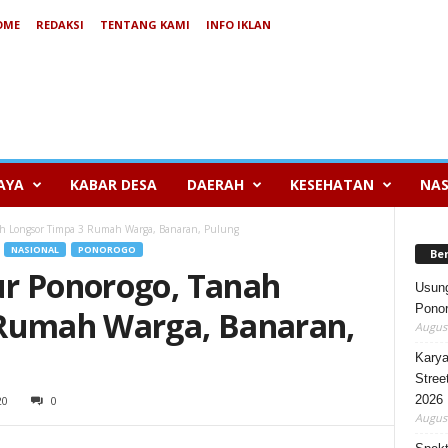
OME
REDAKSI
TENTANG KAMI
INFO IKLAN
AYA
KABAR DESA
DAERAH
KESEHATAN
NAS
h Longsor Timpa 3 Rumah Warga, Banaran, Pulung
NASIONAL
PONOROGO
Be
r Ponorogo, Tanah
Usung
Ponor
 Rumah Warga, Banaran,
August
Karya
Stree
2026
20
0
August