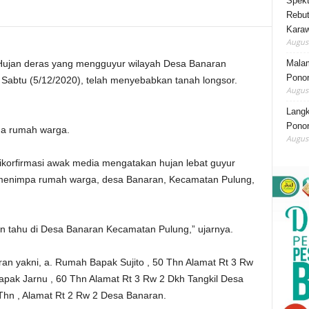
Spekt
Rebut
Karaw
August
Mala
 deras yang mengguyur wilayah Desa Banaran
Ponor
abtu (5/12/2020), telah menyebabkan tanah longsor.
August
Lang
Ponor
ga rumah warga.
August
dikorfirmasi awak media mengatakan hujan lebat guyur
menimpa rumah warga, desa Banaran, Kecamatan Pulung,
 tahu di Desa Banaran Kecamatan Pulung,” ujarnya.
aran yakni, a. Rumah Bapak Sujito , 50 Thn Alamat Rt 3 Rw
pak Jarnu , 60 Thn Alamat Rt 3 Rw 2 Dkh Tangkil Desa
hn , Alamat Rt 2 Rw 2 Desa Banaran.