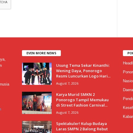
EVEN MORE NEWS
PO
nya,
Headl
Usung Tema Sekar Kinanthi:
n
Wening Daya, Ponorogo
Ponor
Resmi Luncurkan Logo Hari...
Nasio
August 7, 2026
nusia
Daera
Karya Murid SMKN 2
Pendi
Ponorogo Tampil Memukau
di Street Fashion Carnival...
Keseh
m
August 7, 2026
Kabar
Spektakuler! Kulup Budaya
Laras SMPN 2 Balong Rebut