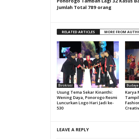
Ponorogo Tambah Lagi 32 Kasus B
Jumlah Total 789 orang
RELATED ARTICLES
MORE FROM AUTH
Birokrasi
Budaya
Usung Tema Sekar Kinanthi:
Karya 
Wening Daya, Ponorogo Resmi
Tampil
Luncurkan Logo Hari Jadi ke-
Fashio
530
Creativ
LEAVE A REPLY