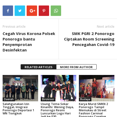
Previous article
Next article
Cegah Virus Korona Polsek
SMK PGRI 2 Ponorogo
Ponorogo bantu
Ciptakan Room Screening
Penyemprotan
Pencegahan Covid-19
Desinfektan
RELATED ARTICLES
MORE FROM AUTHOR
Daerah
Birokrasi
Budaya
Salahgunakan Izin
Usung Tema Sekar
Karya Murid SMKN 2
Tinggal, Imigrasi
Kinanthi: Wening Daya,
Ponorogo Tampil
Ponorogo Deportasi 1
Ponorogo Resmi
Memukau di Street
WN Tiongkok
Luncurkan Logo Hari
Fashion Carnival
Jadi ke-530
Ponorogo Creative