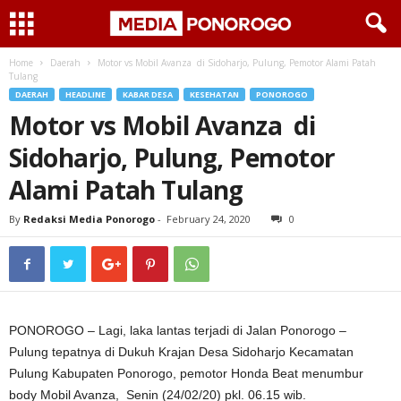
Home
Daerah
Motor vs Mobil Avanza di Sidoharjo, Pulung, Pemotor Alami Patah
Tulang
DAERAH
HEADLINE
KABAR DESA
KESEHATAN
PONOROGO
Motor vs Mobil Avanza di
Sidoharjo, Pulung, Pemotor
Alami Patah Tulang
By
Redaksi Media Ponorogo
-
February 24, 2020
0
PONOROGO – Lagi, laka lantas terjadi di Jalan Ponorogo –
Pulung tepatnya di Dukuh Krajan Desa Sidoharjo Kecamatan
Pulung Kabupaten Ponorogo, pemotor Honda Beat menumbur
body Mobil Avanza, Senin (24/02/20) pkl. 06.15 wib.