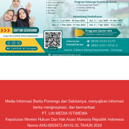
Media Informasi Berita Ponorogo dan Sekitarnya, menyajikan informasi
berita menginspirasi, dan bermanfaat.
PT. LIN MEDIA ISTIMEWA
Keputusan Menteri Hukum Dan Hak Asasi Manusia Republik Indonesia
Nomor AHU-0003472.AH.01.01.TAHUN 2019