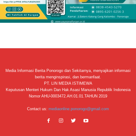
Media Informasi Berita Ponorogo dan Sekitarnya, menyajikan informasi
berita menginspirasi, dan bermanfaat.
PT. LIN MEDIA ISTIMEWA
Keputusan Menteri Hukum Dan Hak Asasi Manusia Republik Indonesia
Nomor AHU-0003472.AH.01.01.TAHUN 2019
Contact us:
mediaonline.ponorogo@gmail.com