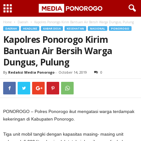
Home
Daerah
Kapolres Ponorogo Kirim Bantuan Air Bersih Warga Dungus, Pulung
DAERAH
HEADLINE
KABAR DESA
KESEHATAN
NASIONAL
PONOROGO
Kapolres Ponorogo Kirim
Bantuan Air Bersih Warga
Dungus, Pulung
By
Redaksi Media Ponorogo
-
October 14, 2019
0
PONOROGO – Polres Ponorogo ikut mengatasi warga terdampak
kekeringan di Kabupaten Ponorogo.
Tiga unit mobil tangki dengan kapasitas masing- masing unit