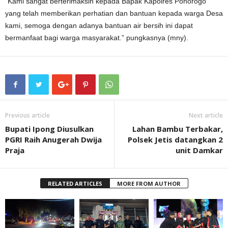
“Kami sangat berterimaksih kepada Bapak Kapolres Ponorogo
yang telah memberikan perhatian dan bantuan kepada warga Desa
kami, semoga dengan adanya bantuan air bersih ini dapat
bermanfaat bagi warga masyarakat.” pungkasnya (mny).
Previous article
Next article
Bupati Ipong Diusulkan
Lahan Bambu Terbakar,
PGRI Raih Anugerah Dwija
Polsek Jetis datangkan 2
Praja
unit Damkar
RELATED ARTICLES
MORE FROM AUTHOR