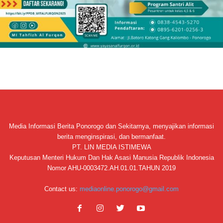
Media Informasi Berita Ponorogo dan Sekitarnya, menyajikan informasi
berita menginspirasi, dan bermanfaat.
PT. LIN MEDIA ISTIMEWA
Keputusan Menteri Hukum Dan Hak Asasi Manusia Republik Indonesia
Nomor AHU-0003472.AH.01.01.TAHUN 2019
Contact us:
mediaonline.ponorogo@gmail.com