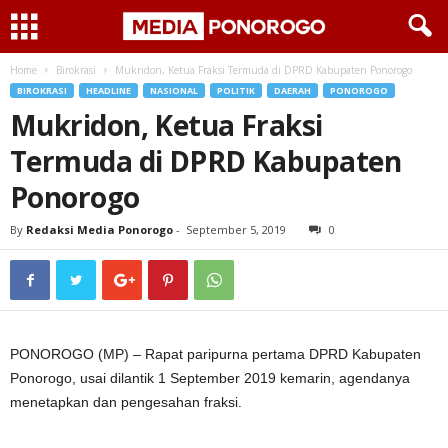
Home
Birokrasi
Mukridon, Ketua Fraksi Termuda di DPRD Kabupaten Ponorogo
BIROKRASI
HEADLINE
NASIONAL
POLITIK
DAERAH
PONOROGO
Mukridon, Ketua Fraksi
Termuda di DPRD Kabupaten
Ponorogo
By
Redaksi Media Ponorogo
-
September 5, 2019
0
PONOROGO (MP) – Rapat paripurna pertama DPRD Kabupaten
Ponorogo, usai dilantik 1 September 2019 kemarin, agendanya
menetapkan dan pengesahan fraksi.