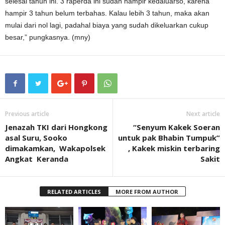
selesai tahun ini. 3 raperda ini sudah hampir kedaluarso, karena
hampir 3 tahun belum terbahas. Kalau lebih 3 tahun, maka akan
mulai dari nol lagi, padahal biaya yang sudah dikeluarkan cukup
besar,” pungkasnya. (mny)
Previous article
Next article
Jenazah TKI dari Hongkong
“Senyum Kakek Soeran
asal Suru, Sooko
untuk pak Bhabin Tumpuk”
dimakamkan, Wakapolsek
, Kakek miskin terbaring
Angkat Keranda
Sakit
RELATED ARTICLES
MORE FROM AUTHOR