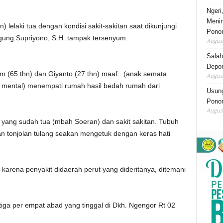
Ngeri
Menin
elaki tua dengan kondisi sakit-sakitan saat dikunjungi
Pono
ung Supriyono, S.H. tampak tersenyum.
August
Salah
Depor
m (65 thn) dan Giyanto (27 thn) maaf.. (anak semata
August
mental) menempati rumah hasil bedah rumah dari
Usung
Ponor
August
g yang sudah tua (mbah Soeran) dan sakit sakitan. Tubuh
kan tonjolan tulang seakan mengetuk dengan keras hati
karena penyakit didaerah perut yang dideritanya, ditemani
a tiga per empat abad yang tinggal di Dkh. Ngengor Rt 02