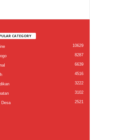
PULAR CATEGORY
10629
ine
8287
ogo
6639
nal
4516
h
3222
dikan
3102
atan
2521
 Desa