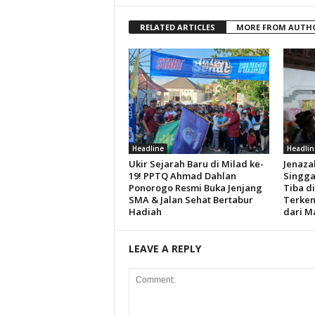
RELATED ARTICLES
MORE FROM AUTH
Headline
Headlin
Ukir Sejarah Baru di Milad ke-
Jenaza
19! PPTQ Ahmad Dahlan
Singga
Ponorogo Resmi Buka Jenjang
Tiba d
SMA & Jalan Sehat Bertabur
Terken
Hadiah
dari M
LEAVE A REPLY