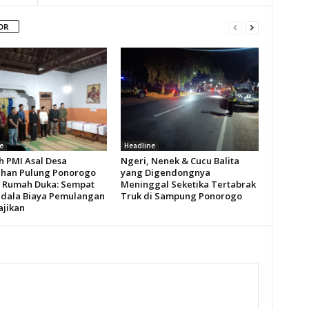
OR
e
Headline
h PMI Asal Desa
Ngeri, Nenek & Cucu Balita
han Pulung Ponorogo
yang Digendongnya
i Rumah Duka: Sempat
Meninggal Seketika Tertabrak
dala Biaya Pemulangan
Truk di Sampung Ponorogo
ajikan