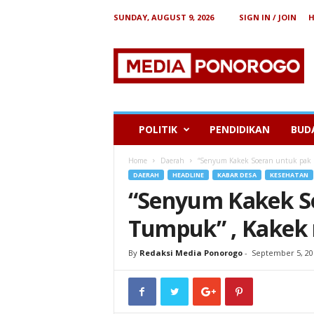
SUNDAY, AUGUST 9, 2026
SIGN IN / JOIN
B
e
r
i
t
a
P
POLITIK
PENDIDIKAN
BUD
o
n
Home
Daerah
“Senyum Kakek Soeran untuk pak B
o
DAERAH
HEADLINE
KABAR DESA
KESEHATAN
r
“Senyum Kakek S
o
g
Tumpuk” , Kakek m
o
By
Redaksi Media Ponorogo
-
September 5, 20