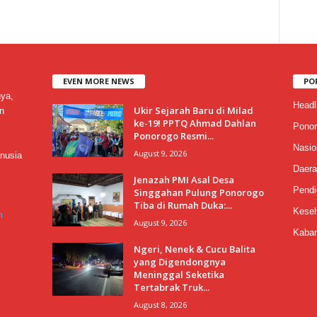
EVEN MORE NEWS
PO
nya,
Headl
Ukir Sejarah Baru di Milad
n
ke-19! PPTQ Ahmad Dahlan
Ponor
Ponorogo Resmi...
Nasio
August 9, 2026
nusia
Daera
Jenazah PMI Asal Desa
Pendi
Singgahan Pulung Ponorogo
Tiba di Rumah Duka:...
Keseh
m
August 9, 2026
Kabar
Ngeri, Nenek & Cucu Balita
yang Digendongnya
Meninggal Seketika
Tertabrak Truk...
August 8, 2026