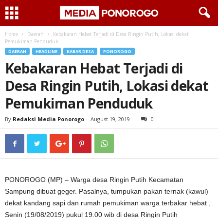
Home
Daerah
Kebakaran Hebat Terjadi di Desa Ringin Putih, Lokasi dekat
Pemukiman Penduduk
DAERAH
HEADLINE
KABAR DESA
PONOROGO
Kebakaran Hebat Terjadi di
Desa Ringin Putih, Lokasi dekat
Pemukiman Penduduk
By
Redaksi Media Ponorogo
-
August 19, 2019
0
PONOROGO (MP) – Warga desa Ringin Putih Kecamatan
Sampung dibuat geger. Pasalnya, tumpukan pakan ternak (kawul)
dekat kandang sapi dan rumah pemukiman warga terbakar hebat ,
Senin (19/08/2019) pukul 19.00 wib di desa Ringin Putih