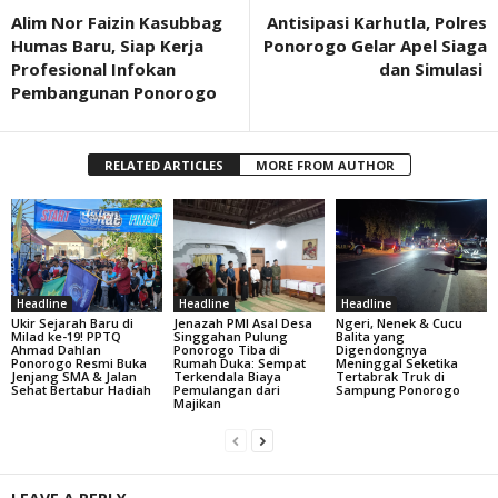
Alim Nor Faizin Kasubbag
Antisipasi Karhutla, Polres
Humas Baru, Siap Kerja
Ponorogo Gelar Apel Siaga
Profesional Infokan
dan Simulasi
Pembangunan Ponorogo
RELATED ARTICLES
MORE FROM AUTHOR
Headline
Headline
Headline
Ukir Sejarah Baru di
Jenazah PMI Asal Desa
Ngeri, Nenek & Cucu
Milad ke-19! PPTQ
Singgahan Pulung
Balita yang
Ahmad Dahlan
Ponorogo Tiba di
Digendongnya
Ponorogo Resmi Buka
Rumah Duka: Sempat
Meninggal Seketika
Jenjang SMA & Jalan
Terkendala Biaya
Tertabrak Truk di
Sehat Bertabur Hadiah
Pemulangan dari
Sampung Ponorogo
Majikan