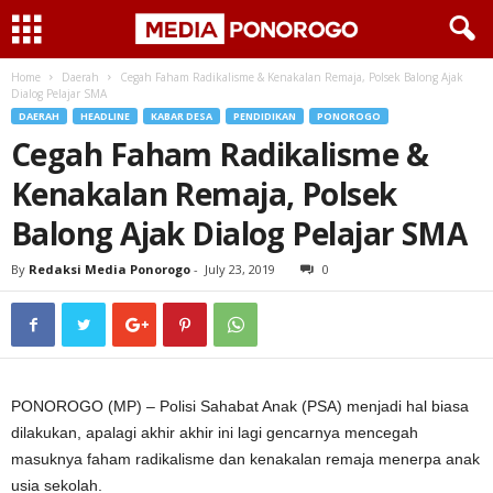
Home
Daerah
Cegah Faham Radikalisme & Kenakalan Remaja, Polsek Balong Ajak
Dialog Pelajar SMA
DAERAH
HEADLINE
KABAR DESA
PENDIDIKAN
PONOROGO
Cegah Faham Radikalisme &
Kenakalan Remaja, Polsek
Balong Ajak Dialog Pelajar SMA
By
Redaksi Media Ponorogo
-
July 23, 2019
0
PONOROGO (MP) – Polisi Sahabat Anak (PSA) menjadi hal biasa
dilakukan, apalagi akhir akhir ini lagi gencarnya mencegah
masuknya faham radikalisme dan kenakalan remaja menerpa anak
usia sekolah.