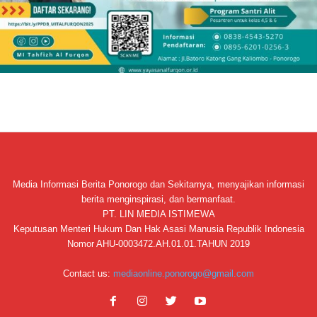
Media Informasi Berita Ponorogo dan Sekitarnya, menyajikan informasi
berita menginspirasi, dan bermanfaat.
PT. LIN MEDIA ISTIMEWA
Keputusan Menteri Hukum Dan Hak Asasi Manusia Republik Indonesia
Nomor AHU-0003472.AH.01.01.TAHUN 2019
Contact us:
mediaonline.ponorogo@gmail.com