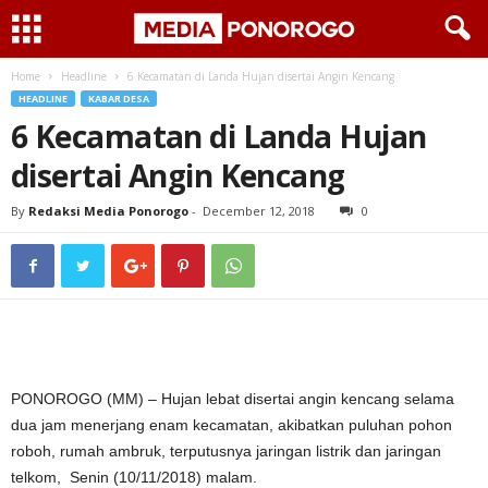
Home
Headline
6 Kecamatan di Landa Hujan disertai Angin Kencang
HEADLINE
KABAR DESA
6 Kecamatan di Landa Hujan
disertai Angin Kencang
By
Redaksi Media Ponorogo
-
December 12, 2018
0
PONOROGO (MM) – Hujan lebat disertai angin kencang selama
dua jam menerjang enam kecamatan, akibatkan puluhan pohon
roboh, rumah ambruk, terputusnya jaringan listrik dan jaringan
telkom, Senin (10/11/2018) malam.