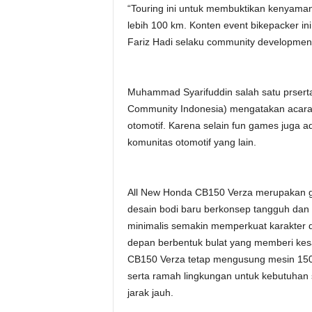
“Touring ini untuk membuktikan kenyaman
lebih 100 km. Konten event bikepacker i
Fariz Hadi selaku community developme
Muhammad Syarifuddin salah satu prserta
Community Indonesia) mengatakan acara
otomotif. Karena selain fun games juga a
komunitas otomotif yang lain.
All New Honda CB150 Verza merupakan ge
desain bodi baru berkonsep tangguh dan 
minimalis semakin memperkuat karakter de
depan berbentuk bulat yang memberi kes
CB150 Verza tetap mengusung mesin 150cc
serta ramah lingkungan untuk kebutuhan 
jarak jauh.