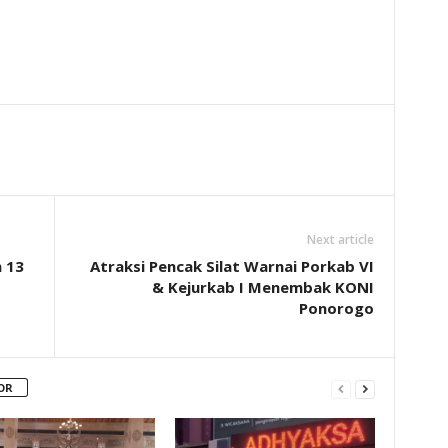
Next article
 13
Atraksi Pencak Silat Warnai Porkab VI
& Kejurkab I Menembak KONI
Ponorogo
OR