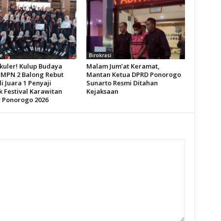
e
Birokrasi
kuler! Kulup Budaya
Malam Jum’at Keramat,
SMPN 2 Balong Rebut
Mantan Ketua DPRD Ponorogo
 Juara 1 Penyaji
Sunarto Resmi Ditahan
k Festival Karawitan
Kejaksaan
r Ponorogo 2026