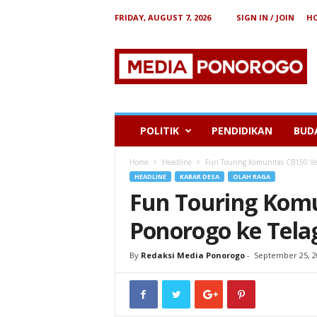
FRIDAY, AUGUST 7, 2026
SIGN IN / JOIN
H
B
e
r
i
t
a
P
POLITIK
PENDIDIKAN
BUD
o
n
Home
Headline
Fun Touring Komunitas CB150 Ver
o
HEADLINE
KABAR DESA
OLAH RAGA
r
Fun Touring Komu
o
g
Ponorogo ke Tela
o
By
Redaksi Media Ponorogo
-
September 25, 2