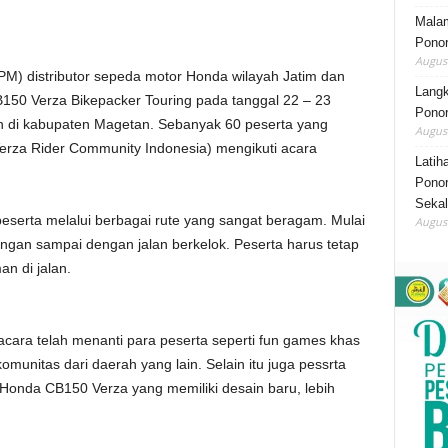
Mala
Ponor
August
PM) distributor sepeda motor Honda wilayah Jatim dan
Lang
50 Verza Bikepacker Touring pada tanggal 22 – 23
Ponor
 di kabupaten Magetan. Sebanyak 60 peserta yang
August
erza Rider Community Indonesia) mengikuti acara
Latih
Ponor
Sekal
eserta melalui berbagai rute yang sangat beragam. Mulai
August
ungan sampai dengan jalan berkelok. Peserta harus tetap
n di jalan.
acara telah menanti para peserta seperti fun games khas
omunitas dari daerah yang lain. Selain itu juga pessrta
 Honda CB150 Verza yang memiliki desain baru, lebih