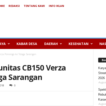
OME
REDAKSI
TENTANG KAMI
INFO IKLAN
AYA
KABAR DESA
DAERAH
KESEHATAN
NAS
za Ponorogo ke Telaga Sarangan
Be
nitas CB150 Verza
Karya
Stree
ga Sarangan
2026
August
018
0
Spekt
Rebut
Karaw
August