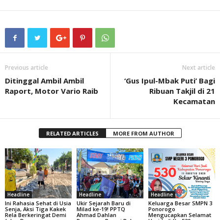
Previous article
Next article
Ditinggal Ambil Ambil
‘Gus Ipul-Mbak Puti’ Bagi
Raport, Motor Vario Raib
Ribuan Takjil di 21
Kecamatan
RELATED ARTICLES
MORE FROM AUTHOR
Headline
Headline
Headline
Ini Rahasia Sehat di Usia
Ukir Sejarah Baru di
Keluarga Besar SMPN 3
Senja, Aksi Tiga Kakek
Milad ke-19! PPTQ
Ponorogo
Rela Berkeringat Demi
Ahmad Dahlan
Mengucapkan Selamat