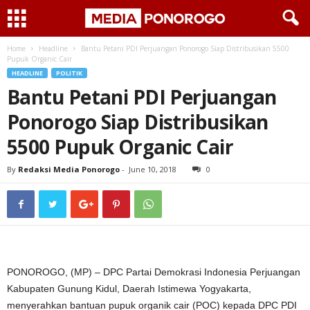
Home
Headline
Bantu Petani PDI Perjuangan Ponorogo Siap Distribusikan 5500
Pupuk Organic Cair
HEADLINE
POLITIK
Bantu Petani PDI Perjuangan
Ponorogo Siap Distribusikan
5500 Pupuk Organic Cair
By
Redaksi Media Ponorogo
-
June 10, 2018
0
PONOROGO, (MP) – DPC Partai Demokrasi Indonesia Perjuangan
Kabupaten Gunung Kidul, Daerah Istimewa Yogyakarta,
menyerahkan bantuan pupuk organik cair (POC) kepada DPC PDI