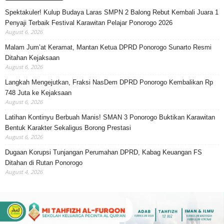
Spektakuler! Kulup Budaya Laras SMPN 2 Balong Rebut Kembali Juara 1
Penyaji Terbaik Festival Karawitan Pelajar Ponorogo 2026
August 6, 2026
Malam Jum’at Keramat, Mantan Ketua DPRD Ponorogo Sunarto Resmi
Ditahan Kejaksaan
August 6, 2026
Langkah Mengejutkan, Fraksi NasDem DPRD Ponorogo Kembalikan Rp
748 Juta ke Kejaksaan
August 6, 2026
Latihan Kontinyu Berbuah Manis! SMAN 3 Ponorogo Buktikan Karawitan
Bentuk Karakter Sekaligus Borong Prestasi
August 6, 2026
Dugaan Korupsi Tunjangan Perumahan DPRD, Kabag Keuangan FS
Ditahan di Rutan Ponorogo
August 4, 2026