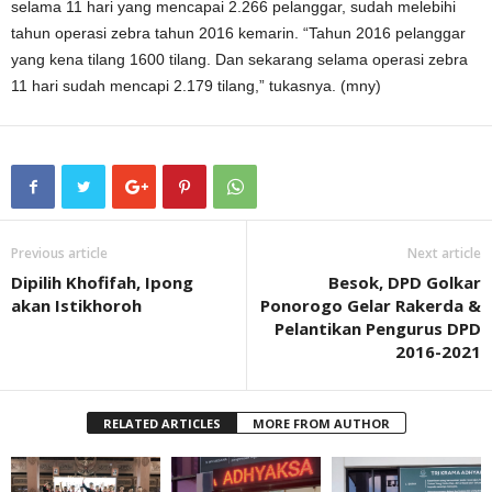
selama 11 hari yang mencapai 2.266 pelanggar, sudah melebihi
tahun operasi zebra tahun 2016 kemarin. “Tahun 2016 pelanggar
yang kena tilang 1600 tilang. Dan sekarang selama operasi zebra
11 hari sudah mencapi 2.179 tilang,” tukasnya. (mny)
Previous article
Next article
Dipilih Khofifah, Ipong
Besok, DPD Golkar
akan Istikhoroh
Ponorogo Gelar Rakerda &
Pelantikan Pengurus DPD
2016-2021
RELATED ARTICLES
MORE FROM AUTHOR